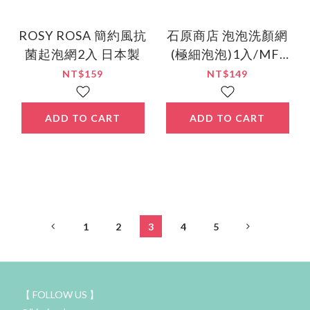
ROSY ROSA 簡約風抗
石原商店 泡泡洗顏網
菌起泡網2入 日本製
(極細泡泡)1入/MF-
450
NT$159
NT$149
ADD TO CART
ADD TO CART
1
2
3
4
5
【 FOLLOW US 】