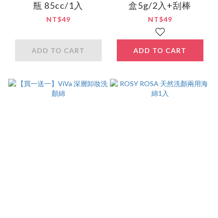
瓶 85cc/1入
盒5g/2入+刮棒
NT$49
NT$49
ADD TO CART
ADD TO CART