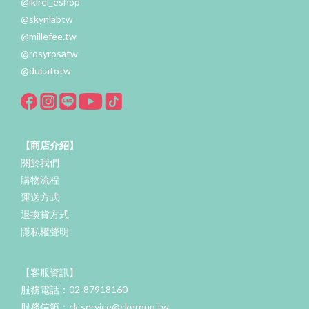
@ikirei_eshop
@skynlabtw
@millefee.tw
@rosyrosatw
@ducatotw
【商店介紹】
關於我們
購物流程
運送方式
退換貨方式
隱私權聲明
【客服資訊】
服務電話：02-87918160
服務信箱：ck.service@ckgroup.tw