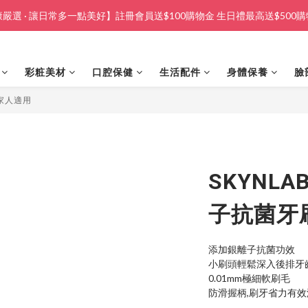
嚴選 · 讓日常多一點美好】註冊會員送$100購物金 生日禮最高送$500
彩粧美材
口腔保健
生活配件
身體保養
臉
全家人適用
SKYNL
子抗菌牙
添加銀離子抗菌功效
小刷頭輕鬆深入後排牙
0.01mm極細軟刷毛
防滑握柄,刷牙省力有效