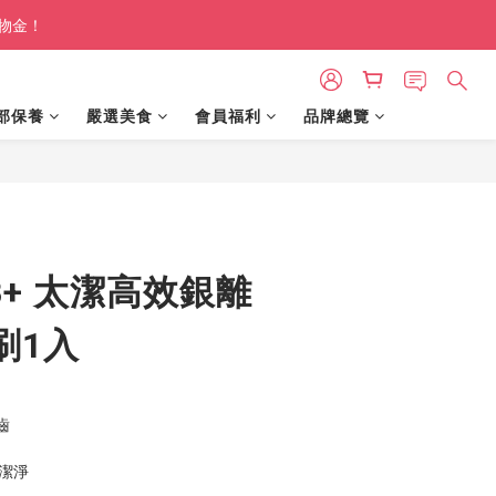
購物金！
部保養
嚴選美食
會員福利
品牌總覽
BUY NOW
AB+ 太潔高效銀離
刷1入
齒
潔淨