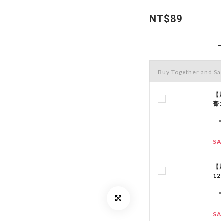
NT$89
Buy Together and S
【
膏
SA
【
12
SA