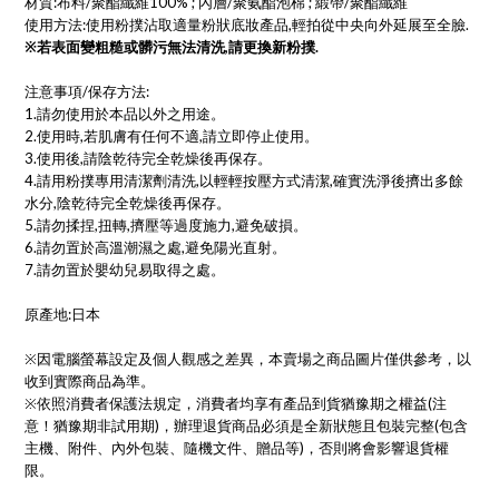
材質:布料/聚酯纖維100% ; 內層/聚氨酯泡棉 ; 緞帶/聚酯纖維
使用方法:使用粉撲沾取適量粉狀底妝產品,輕拍從中央向外延展至全臉.
※若表面變粗糙或髒污無法清洗,請更換新粉撲.
注意事項/保存方法:
1.請勿使用於本品以外之用途。
2.使用時,若肌膚有任何不適,請立即停止使用。
3.使用後,請陰乾待完全乾燥後再保存。
4.請用粉撲專用清潔劑清洗,以輕輕按壓方式清潔,確實洗淨後擠出多餘
水分,陰乾待完全乾燥後再保存。
5.請勿揉捏,扭轉,擠壓等過度施力,避免破損。
6.請勿置於高溫潮濕之處,避免陽光直射。
7.請勿置於嬰幼兒易取得之處。
原產地:日本
※因電腦螢幕設定及個人觀感之差異，本賣場之商品圖片僅供參考，以
收到實際商品為準。
※依照消費者保護法規定，消費者均享有產品到貨猶豫期之權益(注
意！猶豫期非試用期)，辦理退貨商品必須是全新狀態且包裝完整(包含
主機、附件、內外包裝、隨機文件、贈品等)，否則將會影響退貨權
限。