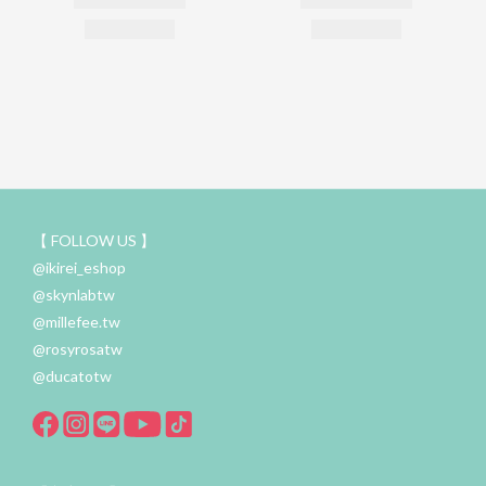
【 FOLLOW US 】
@ikirei_eshop
@skynlabtw
@millefee.tw
@rosyrosatw
@ducatotw