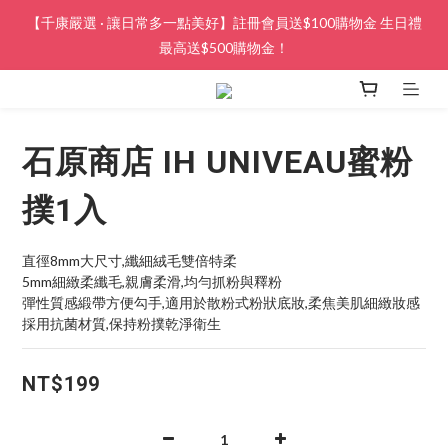
【千康嚴選 · 讓日常多一點美好】註冊會員送$100購物金 生日禮
最高送$500購物金！
石原商店 IH UNIVEAU蜜粉
撲1入
直徑8mm大尺寸,纖細絨毛雙倍特柔
5mm細緻柔纖毛,親膚柔滑,均勻抓粉與釋粉
彈性質感緞帶方便勾手,適用於散粉式粉狀底妝,柔焦美肌細緻妝感
採用抗菌材質,保持粉撲乾淨衛生
NT$199