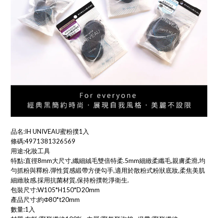
品名:IH UNIVEAU蜜粉撲1入
條碼:4971381326569
用途:化妝工具
特點:直徑8mm大尺寸,纖細絨毛雙倍特柔.5mm細緻柔纖毛,親膚柔滑,均
勻抓粉與釋粉.彈性質感緞帶方便勾手,適用於散粉式粉狀底妝,柔焦美肌
細緻妝感.採用抗菌材質,保持粉撲乾淨衛生.
包裝尺寸:W105*H150*D20mm
產品尺寸:約Φ80*t20mm
數量:1入