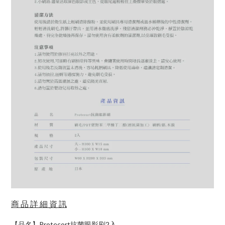
商 品 詳 細 資 訊
【品名】Protecort抗菌眼影刷2入