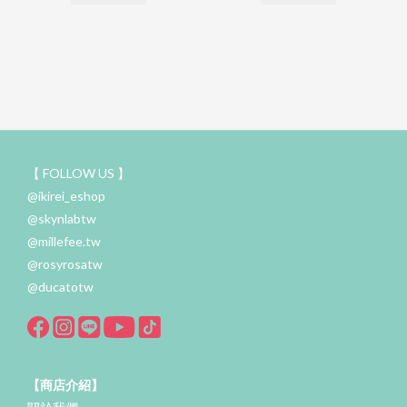
【 FOLLOW US 】
@ikirei_eshop
@skynlabtw
@millefee.tw
@rosyrosatw
@ducatotw
【商店介紹】