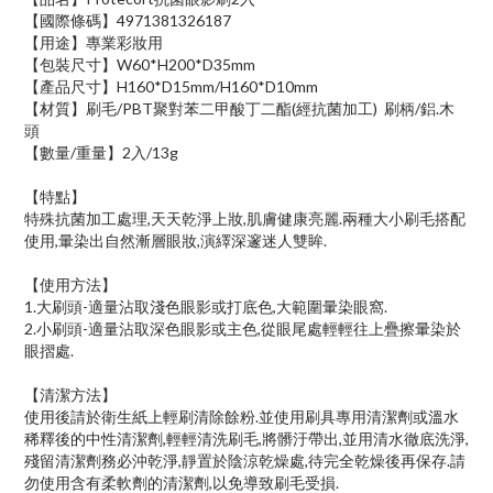
【國際條碼】4971381326187
【用途】專業彩妝用
【包裝尺寸】W60*H200*D35mm
【產品尺寸】H160*D15mm/H160*D10mm
【材質】刷毛/PBT聚對苯二甲酸丁二酯(經抗菌加工) 刷柄/鋁.木
頭
【數量/重量】2入/13g
【特點】
特殊抗菌加工處理,天天乾淨上妝,肌膚健康亮麗.兩種大小刷毛搭配
使用,暈染出自然漸層眼妝,演繹深邃迷人雙眸.
【使用方法】
1.大刷頭-適量沾取淺色眼影或打底色,大範圍暈染眼窩.
2.小刷頭-適量沾取深色眼影或主色,從眼尾處輕輕往上疊擦暈染於
眼摺處.
【清潔方法】
使用後請於衛生紙上輕刷清除餘粉.並使用刷具專用清潔劑或溫水
稀釋後的中性清潔劑,輕輕清洗刷毛,將髒汙帶出,並用清水徹底洗淨,
殘留清潔劑務必沖乾淨,靜置於陰涼乾燥處,待完全乾燥後再保存.請
勿使用含有柔軟劑的清潔劑,以免導致刷毛受損.