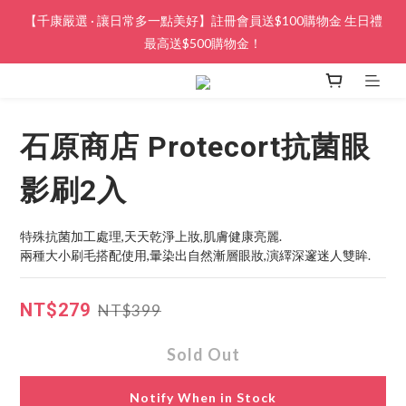
【千康嚴選 · 讓日常多一點美好】註冊會員送$100購物金 生日禮
最高送$500購物金！
石原商店 Protecort抗菌眼
影刷2入
特殊抗菌加工處理,天天乾淨上妝,肌膚健康亮麗.
兩種大小刷毛搭配使用,暈染出自然漸層眼妝,演繹深邃迷人雙眸.
NT$279
NT$399
Sold Out
Notify When in Stock