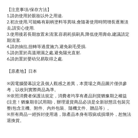
【注意事項/保存方法】
1.請勿使用於眼妝以外之用途.
2.初次使用,可能略有刷柄塗料等異味,會隨著使用時間增長逐漸淡
去,請安心使用.
3.使用後若長期放置未清潔,容易耗損刷具,降低使用壽命,建議請定
期清潔.
4.請勿抽拉,扭轉等過度施力,避免刷毛受損.
5.請勿置於高溫潮濕之處,避免陽光直射.
6.請勿置於嬰幼兒易取得之處.
【原產地】日本
※因電腦螢幕設定及個人觀感之差異，本賣場之商品圖片僅供參
考，以收到實際商品為準。
※依照消費者保護法規定，消費者均享有產品到貨猶豫期之權益
(注意！猶豫期非試用期)，辦理退貨商品必須是全新狀態且包裝完
整(包含主機、附件、內外包裝、隨機文件、贈品等）。
※所有商品一經拆封使用過，除產品本身有瑕疵或損壞外，恕無法
退換貨。