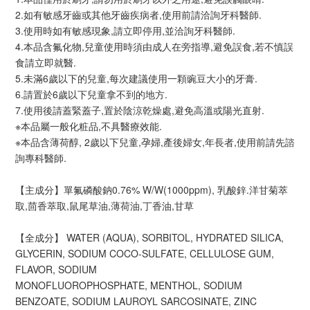
2.如有敏感牙齒或其他牙齒疾病者,使用前請洽詢牙科醫師.
3.使用時如有敏感現象,請立即停用,並洽詢牙科醫師.
4.本品含氟化物,兒童使用時須由成人在旁指導,避免誤食,若不慎誤
食請立即就醫.
5.未滿6歲以下的兒童,每次建議使用一顆豌豆大小的牙膏.
6.請置於6歲以下兒童拿不到的地方.
7.使用後請蓋緊蓋子,置於陰涼乾燥處,避免高溫或陽光直射.
※本品屬一般化粧品,不具醫療效能.
※本品含薄荷醇, 2歲以下兒童,孕婦,產後婦女,年長者,使用前請先諮
詢專科醫師.
【主成分】單氟磷酸鈉0.76% W/W(1000ppm), 乳酸鋅.洋甘菊萃
取,茴香萃取,鼠尾草油,薄荷油,丁香油,甘草
【全成分】 WATER (AQUA), SORBITOL, HYDRATED SILICA,
GLYCERIN, SODIUM COCO-SULFATE, CELLULOSE GUM,
FLAVOR, SODIUM
MONOFLUOROPHOSPHATE, MENTHOL, SODIUM
BENZOATE, SODIUM LAUROYL SARCOSINATE, ZINC