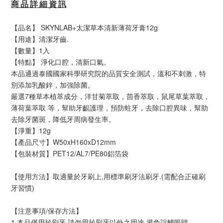
商 品 詳 細 資 訊
【品名】 SKYNLAB+太潔草本清新薄荷牙膏12g
【用途】清潔牙齒.
【數量】1入
【特點】 淨化口腔，清新口氣。
本品通過泰國國家科學研究院的品質安全測試，溫和不刺激，特
別添加乳酸鋅，加強除菌。
嚴選7種草本植萃成分，洋甘菊萃取，茴香萃取，鼠尾草葉萃取，
薄荷葉萃取 等，幫助牙齦護理，預防蛀牙，去除口腔異味，幫助
去除牙菌斑，降低牙周病發生率。
【淨重】12g
【產品尺寸】W50xH160xD12mm
【包裝材質】PET12/AL7/PE80鋁箔袋
【使用方法】取適量於牙刷上,用標準刷牙法刷牙.(需配合正確刷
牙習慣)
【注意事項/保存方法】
1.本品僅用於刷牙,請勿用於刷牙以外之用途,避免誤觸眼睛.