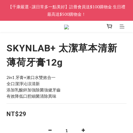
【千康嚴選 · 讓日常多一點美好】註冊會員送$100購物金 生日禮
最高送$500購物金！
SKYNLAB+ 太潔草本清新
薄荷牙膏12g
2in1 牙膏+漱口水雙效合一
全口潔淨沁涼清新
添加乳酸鋅加強除菌強健牙齒
有效降低口腔細菌清除異味
NT$29