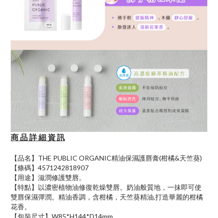
商 品 詳 細 資 訊
【品名】THE PUBLIC ORGANIC精油保濕護唇膏(柑橘&天竺葵)
【條碼】4571242818907
【用途】滋潤修護雙唇。
【特點】以濃密植物油修復乾燥雙唇。奶油般質地，一抹即可使
雙唇保濕彈潤。精油香調，含柑橘，天竺葵精油,打造華麗的柑橘
花香。
【包裝尺寸】W85*H144*D14mm