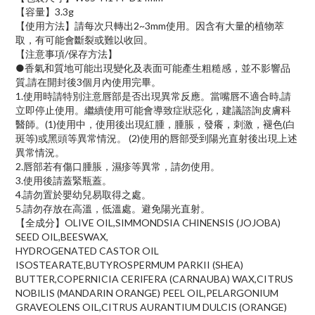
【容量】3.3g
【使用方法】請每次只轉出2~3mm使用。因含有大量的植物萃
取，有可能會斷裂或難以收回。
【注意事項/保存方法】
●香氣和質地可能出現變化及表面可能產生粗糙感，並不影響品
質,請在開封後3個月內使用完畢。
1.使用時請特別注意唇部是否出現異常反應。當嘴唇不適合時,請
立即停止使用。繼續使用可能會導致症狀惡化，建議諮詢皮膚科
醫師。(1)使用中，使用後出現紅腫，腫脹，發癢，刺激，褪色(白
斑等)或黑頭等異常情況。 (2)使用的唇部受到陽光直射後出現上述
異常情況。
2.唇部若有傷口腫脹，濕疹等異常，請勿使用。
3.使用後請蓋緊瓶蓋。
4.請勿置於嬰幼兒易取得之處。
5.請勿存放在高溫，低溫處。避免陽光直射。
【全成分】OLIVE OIL,SIMMONDSIA CHINENSIS (JOJOBA)
SEED OIL,BEESWAX,
HYDROGENATED CASTOR OIL
ISOSTEARATE,BUTYROSPERMUM PARKII (SHEA)
BUTTER,COPERNICIA CERIFERA (CARNAUBA) WAX,CITRUS
NOBILIS (MANDARIN ORANGE) PEEL OIL,PELARGONIUM
GRAVEOLENS OIL,CITRUS AURANTIUM DULCIS (ORANGE)