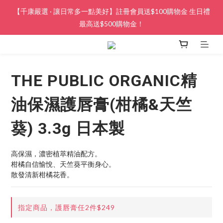
【千康嚴選 · 讓日常多一點美好】註冊會員送$100購物金 生日禮
最高送$500購物金！
THE PUBLIC ORGANIC精
油保濕護唇膏(柑橘&天竺
葵) 3.3g 日本製
高保濕，濃密植萃精油配方。
柑橘自信愉悅、天竺葵平衡身心。
散發清新柑橘花香。
指定商品，護唇膏任2件$249