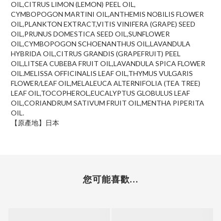
OIL,CITRUS LIMON (LEMON) PEEL OIL,
CYMBOPOGON MARTINI OIL,ANTHEMIS NOBILIS FLOWER
OIL,PLANKTON EXTRACT,VITIS VINIFERA (GRAPE) SEED
OIL,PRUNUS DOMESTICA SEED OIL,SUNFLOWER
OIL,CYMBOPOGON SCHOENANTHUS OIL,LAVANDULA
HYBRIDA OIL,CITRUS GRANDIS (GRAPEFRUIT) PEEL
OIL,LITSEA CUBEBA FRUIT OIL,LAVANDULA SPICA FLOWER
OIL.MELISSA OFFICINALIS LEAF OIL,THYMUS VULGARIS
FLOWER/LEAF OIL,MELALEUCA ALTERNIFOLIA (TEA TREE)
LEAF OIL,TOCOPHEROL,EUCALYPTUS GLOBULUS LEAF
OIL,CORIANDRUM SATIVUM FRUIT OIL,MENTHA PIPERITA
OIL.
【原產地】日本
您可能喜歡...