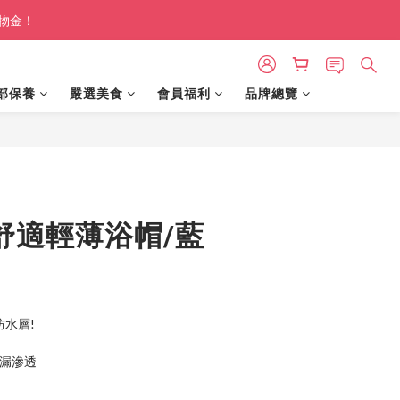
購物金！
部保養
嚴選美食
會員福利
品牌總覽
立即購買
e 舒適輕薄浴帽/藍
防水層!
滴漏滲透