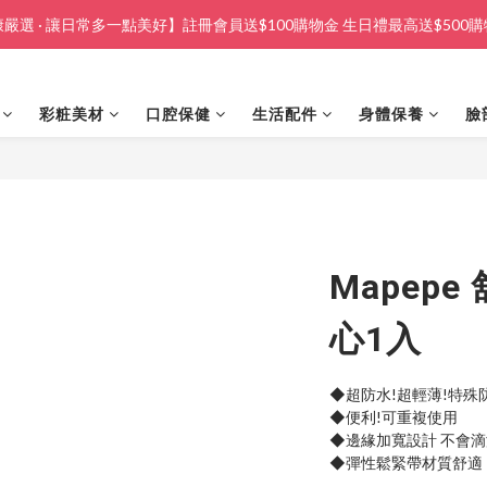
嚴選 · 讓日常多一點美好】註冊會員送$100購物金 生日禮最高送$500
彩粧美材
口腔保健
生活配件
身體保養
臉
Mapep
心1入
◆超防水!超輕薄!特殊
◆便利!可重複使用
◆邊緣加寬設計 不會
◆彈性鬆緊帶材質舒適