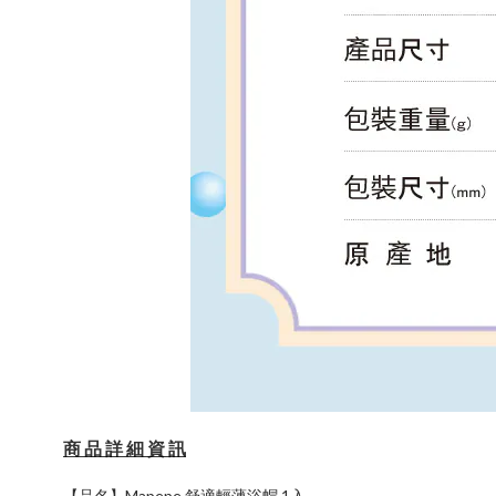
商 品 詳 細 資 訊
【品名】Mapepe 舒適輕薄浴帽 1入