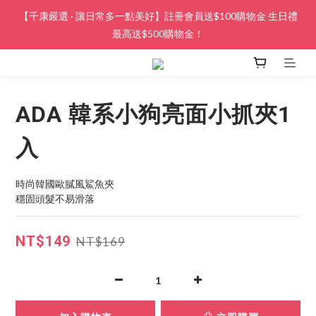
【千康嚴選 · 讓日常多一點美好】註冊會員送$100購物金 生日禮
最高送$500購物金！
ADA 韓系小狗亮面小抓夾1
入
時尚韓國歐膩風鯊魚夾
穩固頭髮不易滑落
NT$149
NT$169