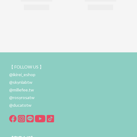
【 FOLLOW US 】
@ikirei_eshop
@skynlabtw
@millefee.tw
@rosyrosatw
@ducatotw