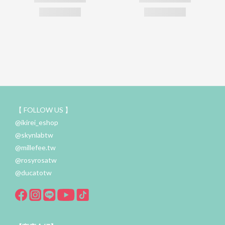
【 FOLLOW US 】
@ikirei_eshop
@skynlabtw
@millefee.tw
@rosyrosatw
@ducatotw