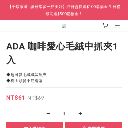
【千康嚴選 · 讓日常多一點美好】註冊會員送$100購物金 生日禮
最高送$500購物金！
ADA 咖啡愛心毛絨中抓夾1
入
◆超可愛毛絨絨鯊魚夾
◆穩固頭髮不易滑落
NT$61
NT$69