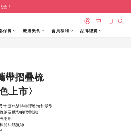
購物金！
部保養
嚴選美食
會員福利
品牌總覽
立即購買
e 攜帶摺疊梳
新色上市〉
尺寸,讓您隨時整理劉海和髮型
便收納及攜帶的摺疊設計
乾濕兩用
鬆梳開糾結髮絲
髮