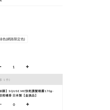
綠色(網路限定色)
多 1 件)
加購】SQUSE ME快乾護髮噴霧170g-
涼柑橘香 日本製【盒損品】