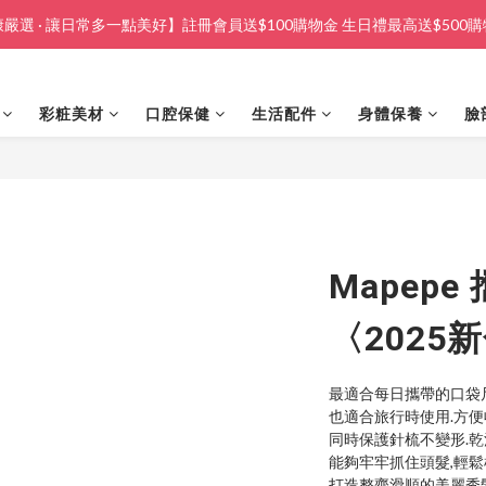
嚴選 · 讓日常多一點美好】註冊會員送$100購物金 生日禮最高送$500
彩粧美材
口腔保健
生活配件
身體保養
臉
Mapep
〈2025
最適合每日攜帶的口袋
也適合旅行時使用.方
同時保護針梳不變形.
能夠牢牢抓住頭髮,輕
打造整齊滑順的美麗秀