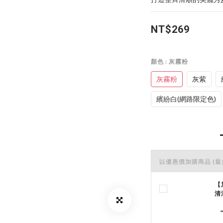
NT$269
顏色
: 灰霧粉
灰霧粉
灰紫
繽紛白(網路限定色)
以優惠價加購商品
(最
【
清