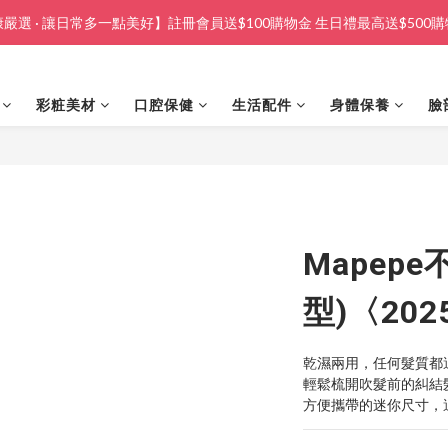
嚴選 · 讓日常多一點美好】註冊會員送$100購物金 生日禮最高送$500
彩粧美材
口腔保健
生活配件
身體保養
臉
Mapep
型)〈20
乾濕兩用，任何髮質都
輕鬆梳開吹髮前的糾結
方便攜帶的迷你尺寸，