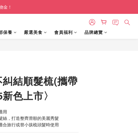
購物金！
部保養
嚴選美食
會員福利
品牌總覽
立即購買
e不糾結順髮梳(攜帶
25新色上市〉
適用
髮絲，打造整齊滑順的美麗秀髮
適合旅行或替小孩梳頭髮時使用