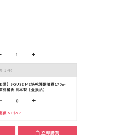
多 1 件)
加購】SQUSE ME快乾護髮噴霧170g-
涼柑橘香 日本製【盒損品】
惠價 NT$99
立即購買