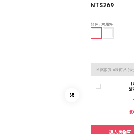
NT$269
顏色
: 灰霧粉
以優惠價加購商品
(最
【
清
優
加入購物車