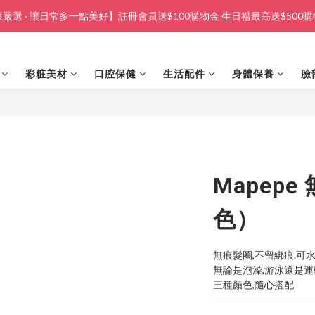
嚴選 · 讓日常多一點美好】註冊會員送$100購物金 生日禮最高送$500
彩粧美材
口腔保健
生活配件
身體保養
臉
Mapep
色）
無痕髮圈,不留綁痕.可水
無論是泡澡,游泳還是運
三種顏色,隨心搭配