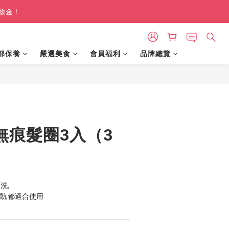
購物金！
部保養
嚴選美食
會員福利
品牌總覽
立即購買
e 無痕髮圈3入（3
洗,
動,都適合使用