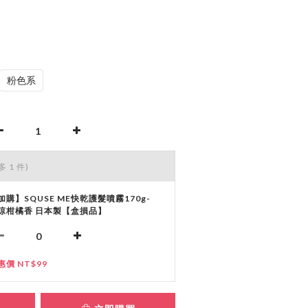
粉色系
多 1 件)
加購】SQUSE ME快乾護髮噴霧170g-
涼柑橘香 日本製【盒損品】
惠價 NT$99