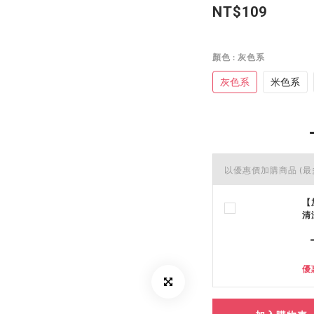
NT$109
顏色
: 灰色系
灰色系
米色系
以優惠價加購商品
(最
【
清
優