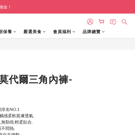
購物金！
部保養
嚴選美食
會員福利
品牌總覽
BUY NOW
e 莫代爾三角內褲-
衣類排名NO.1
觸感柔軟親膚透氣.
,無勒痕,輕柔貼合.
適不悶熱.
與自在律動.