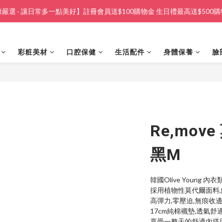
嚴選 · 讓日常多一點美好】註冊會員送$100購物金 生日禮最高送$500
彩粧美材
口腔保健
生活配件
身體保養
臉
Re,mov
黑M
韓國Olive Young 內
採用植物性莫代爾面料,
高彈力,零壓迫,無痕收邊
17cm純棉襯墊,透氣舒
享受一整天的舒適內搭