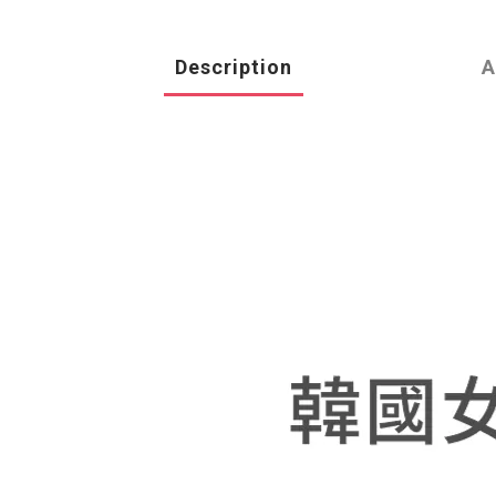
Description
A