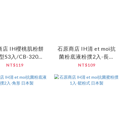
商店 IH櫻桃肌粉餅
石原商店 IH清 et moi抗
S3入/CB-3205
菌粉底液粉撲2入-長角
日本製
形 日本製
NT$119
NT$109