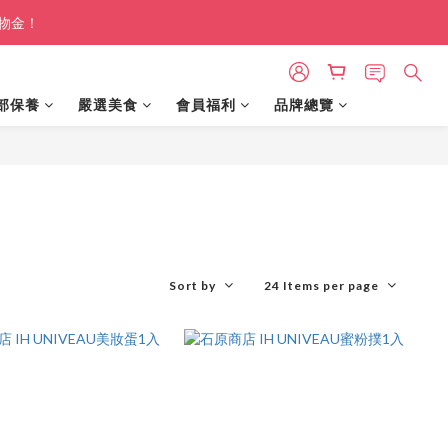
購物金！
部保養
嚴選美食
會員福利
品牌總覽
Sort by
24 Items per page