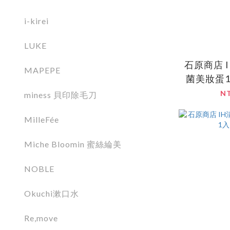
i-kirei
LUKE
石原商店 IH
MAPEPE
菌美妝蛋1
N
miness 貝印除毛刀
MilleFée
Miche Bloomin 蜜絲綸美
NOBLE
Okuchi漱口水
Re,move