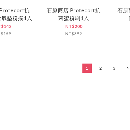
rotecort抗
石原商店 Protecort抗
石原商
量氣墊粉撲1入
菌蜜粉刷1入
T$142
NT$200
T$159
NT$399
1
2
3