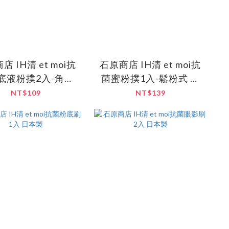
店 IH清 et moi抗
石原商店 IH清 et moi抗
底液粉撲2入-角形
菌蜜粉撲1入-鬆粉式 日
日本製
本製
NT$109
NT$139