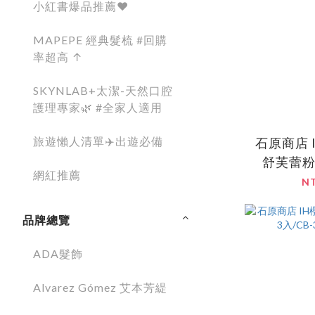
小紅書爆品推薦❤️
MAPEPE 經典髮梳 #回購
率超高 ↑
SKYNLAB+太潔-天然口腔
護理專家🌿 #全家人適用
旅遊懶人清單✈️出遊必備
石原商店 I
舒芙蕾粉
網紅推薦
N
品牌總覽
ADA髮飾
Alvarez Gómez 艾本芳緹