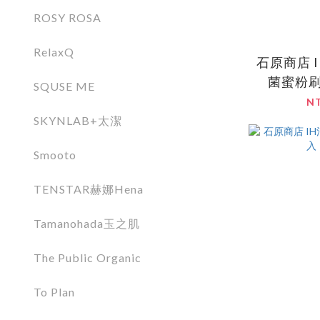
ROSY ROSA
RelaxQ
石原商店 IH
菌蜜粉刷
SQUSE ME
N
SKYNLAB+太潔
Smooto
TENSTAR赫娜Hena
Tamanohada玉之肌
The Public Organic
To Plan