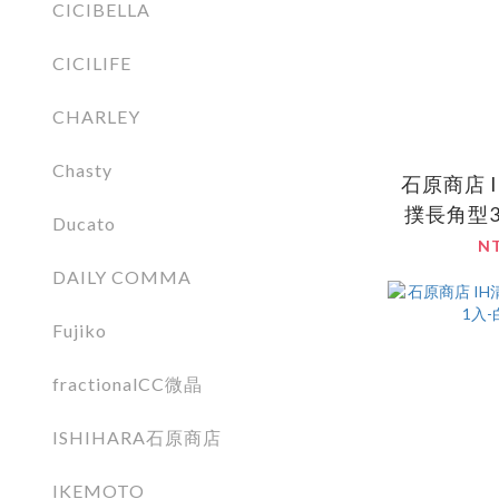
CICIBELLA
CICILIFE
CHARLEY
Chasty
石原商店 
撲長角型3入
Ducato
N
DAILY COMMA
Fujiko
fractionalCC微晶
ISHIHARA石原商店
IKEMOTO