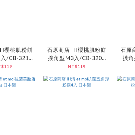
IH櫻桃肌粉餅
石原商店 IH櫻桃肌粉餅
石原
/CB-3212
撲角型M3入/CB-3204
撲角型
日本製
日本製
T$119
NT$119