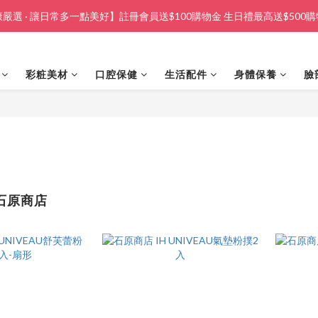
嚴選 · 讓日常多一點美好】註冊會員送$100購物金 生日禮最高送$500
彩粧美材
口腔保健
生活配件
身體保養
臉
A石原商店