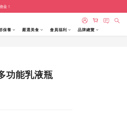
購物金！
部保養
嚴選美食
會員福利
品牌總覽
BUY NOW
er 多功能乳液瓶