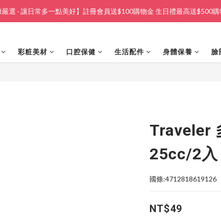
嚴選 · 讓日常多一點美好】註冊會員送$100購物金 生日禮最高送$500
彩粧美材
口腔保健
生活配件
身體保養
臉
Travel
25cc/2入
國條:4712818619126
NT$49