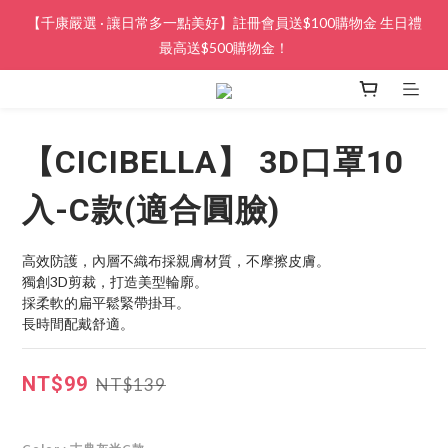
【千康嚴選 · 讓日常多一點美好】註冊會員送$100購物金 生日禮
最高送$500購物金！
【CICIBELLA】 3D口罩10
入-C款(適合圓臉)
高效防護，內層不織布採親膚材質，不摩擦皮膚。
獨創3D剪裁，打造美型輪廓。
採柔軟的扁平鬆緊帶掛耳。
長時間配戴舒適。
NT$99
NT$139