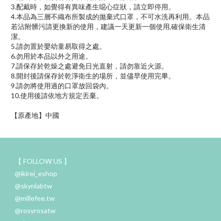
3.配戴時，如覺得有異味產生噁心症狀，請立即停用。
4.本品為三層不織布所製成的拋棄式口罩，不可水洗再利用。本品
若沾附髒污請更換新的使用，建議一天更新一個使用,確保衛生清
潔。
5.請勿置於嬰幼童易取得之處。
6.勿用於本品以外之用途。
7.請保存於乾燥之處避免日光直射，請勿靠近火源。
8.開封後請保存於乾淨衛生的場所，並儘早使用完畢。
9.請勿將使用過的口罩放回袋內。
10.使用後請依地方規定丟棄。
【原產地】中國
【 FOLLOW US 】
@ikirei_eshop
@skynlabtw
@millefee.tw
@rosyrosatw