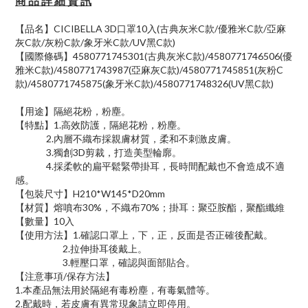
商 品 詳 細 資 訊
【品名】CICIBELLA 3D口罩10入(古典灰米C款/優雅米C款/亞麻
灰C款/灰粉C款/象牙米C款/UV黑C款)
【國際條碼】4580771745301(古典灰米C款)/4580771746506(優
雅米C款)/4580771743987(亞麻灰C款)/4580771745851(灰粉C
款)/4580771745875(象牙米C款)/4580771748326(UV黑C款)
【用途】隔絕花粉，粉塵。
【特點】1.高效防護，隔絕花粉，粉塵。
2.內層不織布採親膚材質，柔和不刺激皮膚。
3.獨創3D剪裁，打造美型輪廓。
4.採柔軟的扁平鬆緊帶掛耳，長時間配戴也不會造成不適
感。
【包裝尺寸】H210*W145*D20mm
【材質】熔噴布30%，不織布70%；掛耳：聚亞胺酯，聚酯纖維
【數量】10入
【使用方法】1.確認口罩上，下，正，反面是否正確後配戴。
2.拉伸掛耳後戴上。
3.輕壓口罩，確認與面部貼合。
【注意事項/保存方法】
1.本產品無法用於隔絕有毒粉塵，有毒氣體等。
2.配戴時，若皮膚有異常現象請立即停用。