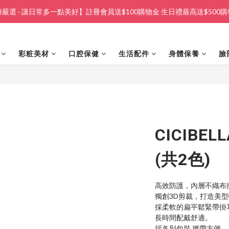
嚴選 · 讓日常多一點美好】註冊會員送$100購物金 生日禮最高送$500
彩粧美材
口腔保健
生活配件
身體保養
臉
CICIBEL
(共2色)
高效防護，內層不織布
獨創3D剪裁，打造美
採柔軟的扁平鬆緊帶掛
長時間配戴舒適。
採各別包裝,攜帶方便。