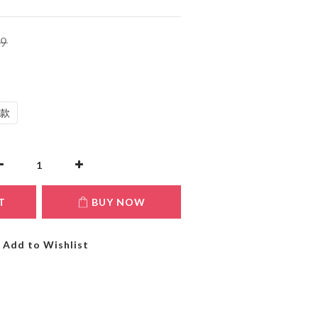
9
C款
T
BUY NOW
Add to Wishlist