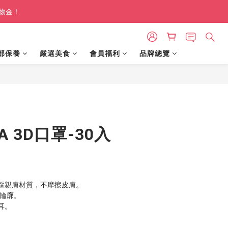
購物金！
部保養
嚴選美食
會員福利
品牌總覽
BUY NOW
LA 3D口罩-30入
採親膚材質，不摩擦皮膚。
型輪廓。
耳。