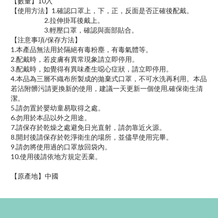
【數量】10入
【使用方法】1.確認口罩上，下，正，反面是否正確後配戴。
2.拉伸掛耳後戴上。
3.輕壓口罩，確認與面部貼合。
【注意事項/保存方法】
1.本產品無法用於隔絕有毒粉塵，有毒氣體等。
2.配戴時，若皮膚有異常現象請立即停用。
3.配戴時，如覺得有異味產生噁心症狀，請立即停用。
4.本品為三層不織布所製成的拋棄式口罩，不可水洗再利用。本品
若沾附髒污請更換新的使用，建議一天更新一個使用,確保衛生清
潔。
5.請勿置於嬰幼童易取得之處。
6.勿用於本品以外之用途。
7.請保存於乾燥之處避免日光直射，請勿靠近火源。
8.開封後請保存於乾淨衛生的場所，並儘早使用完畢。
9.請勿將使用過的口罩放回袋內。
10.使用後請依地方規定丟棄。
【原產地】中國