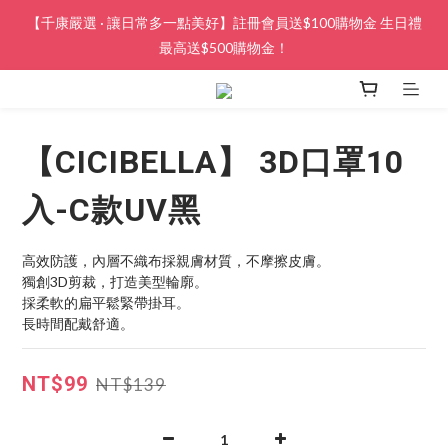
【千康嚴選 · 讓日常多一點美好】註冊會員送$100購物金 生日禮
最高送$500購物金！
【CICIBELLA】 3D口罩10
入-C款UV黑
高效防護，內層不織布採親膚材質，不摩擦皮膚。
獨創3D剪裁，打造美型輪廓。
採柔軟的扁平鬆緊帶掛耳。
長時間配戴舒適。
NT$99
NT$139