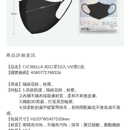
商 品 詳 細 資 訊
【品名】CICIBELLA 3D口罩10入-UV黑C款
【國際條碼】4580771748326
【用途】隔絕花粉，粉塵。
【特點】1.高效防護，隔絕花粉，粉塵。
2.內層不織布採親膚材質，柔和不刺激皮膚。
3.獨創3D剪裁，打造美型輪廓。
4.採柔軟的扁平鬆緊帶掛耳，長時間配戴也不會造成不適
感。
【包裝尺寸】H210*W145*D20mm
【材質】熔噴布30%，不織布70%；掛耳：聚亞胺酯，聚酯纖維