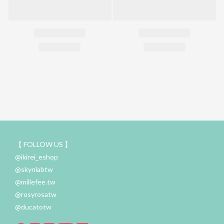
【 FOLLOW US 】
@ikirei_eshop
@skynlabtw
@millefee.tw
@rosyrosatw
@ducatotw