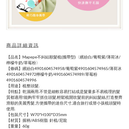
商 品 詳 細 資 訊
【品名】Mapepe不糾結順髮梳(攜帶型)〈繽紛白/葡萄紫/薄荷冰/
檸檬牛奶/草莓粉〉
【條碼】繽紛白4901604574958/葡萄紫4901604574965/薄荷冰
4901604574972檸檬牛奶/4901604574989/草莓粉
4901604574996
【用途】梳整頭髮.
【特點】乾濕兩用.不管是細軟容易打結或是髮量多不易梳理的髮
質都適用!能夠牢牢抓住頭髮,輕鬆梳開吹髮前的糾結髮絲,打造整齊
滑順的美麗秀髮.方便攜帶的迷你尺寸,適合旅行或替小孩梳頭髮時
使用.
【包裝尺寸】W70*H100*D35mm
【材質】握柄/ABS樹脂 針梳/尼龍
【重量】60g