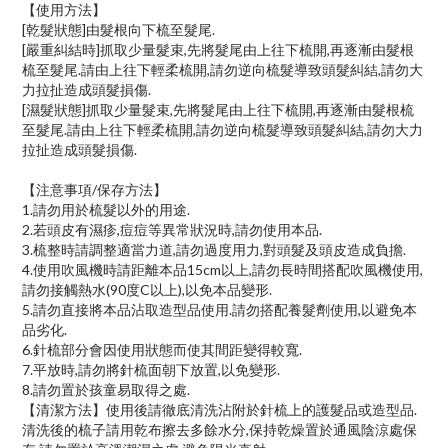
【使用方法】
[乾髮狀態]由髮根向下梳至髮尾.
[嚴重糾結時]抓取少量髮束,先將髮尾由上往下梳開,再逐漸由髮根
梳至髮尾.請由上往下輕柔梳開,請勿逆向梳髮導致頭髮糾結,請勿大
力拉扯造成頭髮損傷.
[濕髮狀態]抓取少量髮束,先將髮尾由上往下梳開,再逐漸由髮根梳
至髮尾.請由上往下輕柔梳開,請勿逆向梳髮導致頭髮糾結,請勿大力
拉扯造成頭髮損傷.
【注意事項/保存方法】
1.請勿用於梳髮以外的用途.
2.若頭皮有濕疹,痘痘等異常狀況時,請勿使用本品.
3.梳整時請調整適當力道,請勿過度用力,對頭髮及頭皮造成負擔.
4.使用吹風機時請距離本品15cm以上,請勿長時間搭配吹風機使用,
請勿接觸熱水(90度C以上),以免本品變形.
5.請勿直接將本品沾取造型品使用.請勿搭配養髮劑使用,以避免本
品劣化.
6.針梳部分會因使用狀態而使其間距變得較寬.
7.平放時,請勿將針梳面朝下放置,以免變形.
8.請勿置於孩童易取得之處.
【清潔方法】使用後請徹底清洗沾附於針梳上的護髮品或造型品.
清洗後的梳子請用乾布擦去多餘水分,保持乾燥置於通風陰涼處保