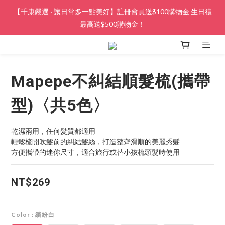
【千康嚴選 · 讓日常多一點美好】註冊會員送$100購物金 生日禮
最高送$500購物金！
Mapepe不糾結順髮梳(攜帶
型)〈共5色〉
乾濕兩用，任何髮質都適用
輕鬆梳開吹髮前的糾結髮絲，打造整齊滑順的美麗秀髮
方便攜帶的迷你尺寸，適合旅行或替小孩梳頭髮時使用
NT$269
Color
: 繽紛白