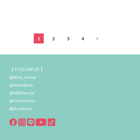
1
2
3
4
【 FOLLOW US 】
@ikirei_eshop
@skynlabtw
@millefee.tw
@rosyrosatw
@ducatotw