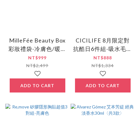
MilleFée Beauty Box
CICILIFE 8月限定對
彩妝禮袋-冷膚色/暖膚
抗酷日6件組-吸水毛巾
色
x2+冰涼圈x2+超涼感
NT$999
NT$888
濕紙巾x2
NT$2,499
NT$1,334
ADD TO CART
ADD TO CART