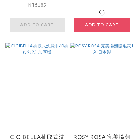
NT$185
ADD TO CART
ADD TO CART
CICIBELLA抽取式洗
ROSY ROSA 完美捲翹