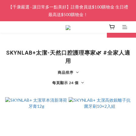
【千康嚴選 · 讓日常多一點美好】註冊會員送$100購物金 生日禮
最高送$500購物金！
next
prev
SKYNLAB+太潔-天然口腔護理專家🌿 #全家人適
用
商品排序
每頁顯示 24 個