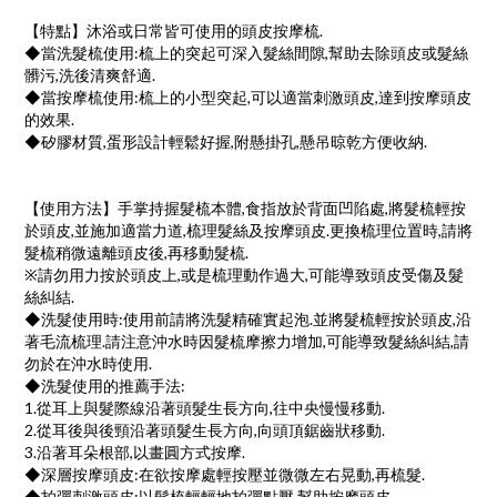
【特點】沐浴或日常皆可使用的頭皮按摩梳.
◆當洗髮梳使用:梳上的突起可深入髮絲間隙,幫助去除頭皮或髮絲
髒污,洗後清爽舒適.
◆當按摩梳使用:梳上的小型突起,可以適當刺激頭皮,達到按摩頭皮
的效果.
◆矽膠材質,蛋形設計輕鬆好握,附懸掛孔,懸吊晾乾方便收納.
【使用方法】手掌持握髮梳本體,食指放於背面凹陷處,將髮梳輕按
於頭皮,並施加適當力道,梳理髮絲及按摩頭皮.更換梳理位置時,請將
髮梳稍微遠離頭皮後,再移動髮梳.
※請勿用力按於頭皮上,或是梳理動作過大,可能導致頭皮受傷及髮
絲糾結.
◆洗髮使用時:使用前請將洗髮精確實起泡.並將髮梳輕按於頭皮,沿
著毛流梳理.請注意沖水時因髮梳摩擦力增加,可能導致髮絲糾結,請
勿於在沖水時使用.
◆洗髮使用的推薦手法:
1.從耳上與髮際線沿著頭髮生長方向,往中央慢慢移動.
2.從耳後與後頸沿著頭髮生長方向,向頭頂鋸齒狀移動.
3.沿著耳朵根部,以畫圓方式按摩.
◆深層按摩頭皮:在欲按摩處輕按壓並微微左右晃動,再梳髮.
◆拍彈刺激頭皮:以髮梳輕輕地拍彈點壓,幫助按摩頭皮.