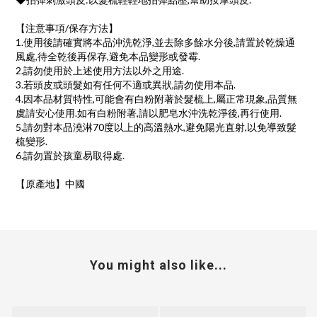
【注意事項/保存方法】
1.使用後請確實將本品沖洗乾淨,並去除多餘水分後,請置於乾燥通
風處,待全乾後再保存,避免本品變形或發霉.
2.請勿使用於上述使用方法以外之用途.
3.若頭皮或頭髮如有任何不適或異狀,請勿使用本品.
4.因本品材質特性,可能會有白粉附著於髮梳上,屬正常現象,品質無
虞請安心使用.如有白粉附著,請以肥皂水沖洗乾淨後,再行使用.
5.請勿對本品澆淋70度以上的高溫熱水,避免陽光直射,以免導致髮
梳變形.
6.請勿置於孩童易取得處.
【原產地】中國
You might also like...