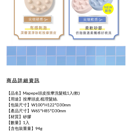
商 品 詳 細 資 訊
【品名】Mapepe頭皮按摩洗髮梳1入(軟)
【用途】按摩頭皮,梳理髮絲.
【包裝尺寸】W100*H122*D30mm
【產品尺寸】W65*H85*D30mm
【材質】矽膠
【數量】1入
【含包裝重量】94g