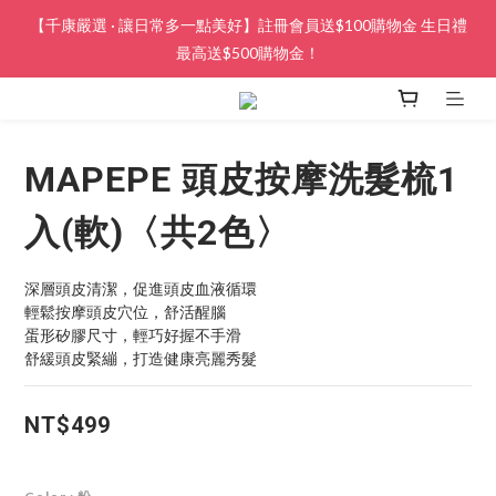
【千康嚴選 · 讓日常多一點美好】註冊會員送$100購物金 生日禮
最高送$500購物金！
MAPEPE 頭皮按摩洗髮梳1
入(軟)〈共2色〉
深層頭皮清潔，促進頭皮血液循環
輕鬆按摩頭皮穴位，舒活醒腦
蛋形矽膠尺寸，輕巧好握不手滑
舒緩頭皮緊繃，打造健康亮麗秀髮
NT$499