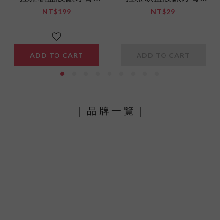
100g
12g
NT$199
NT$29
ADD TO CART
ADD TO CART
｜ 品 牌 一 覽 ｜