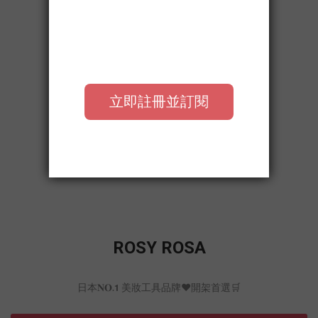
ROSY ROSA
日本𝐍𝐎.𝟭 美妝工具品牌❤️開架首選🛒