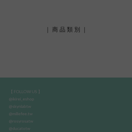
｜ 商 品 類 別 ｜
【 FOLLOW US 】
@ikirei_eshop
@skynlabtw
@millefee.tw
@rosyrosatw
@ducatotw