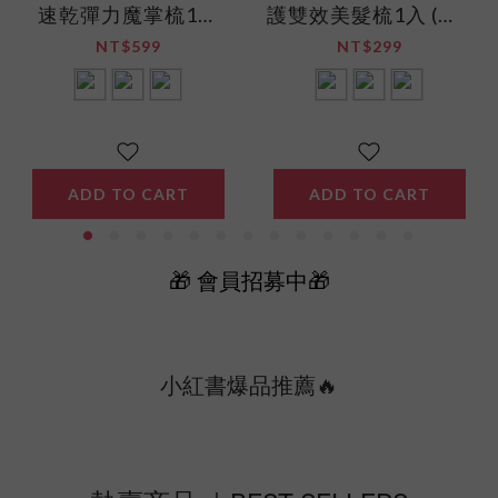
速乾彈力魔掌梳1入
護雙效美髮梳1入 (共3
(共3色) -NEW
色)-NEW
NT$599
NT$299
ADD TO CART
ADD TO CART
🎁 會員招募中🎁
小紅書爆品推薦🔥