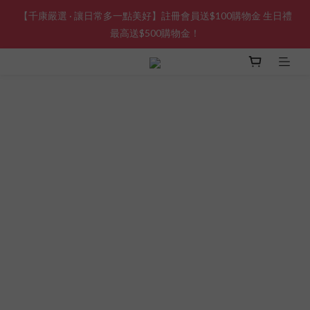
【千康嚴選 · 讓日常多一點美好】註冊會員送$100購物金 生日禮
最高送$500購物金！