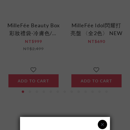
MilleFée Beauty Box
MilleFée Idol閃耀打
彩妝禮袋-冷膚色/暖
亮盤 〈全2色〉 NEW
膚色
NT$999
NT$690
NT$2,499
ADD TO CART
ADD TO CART