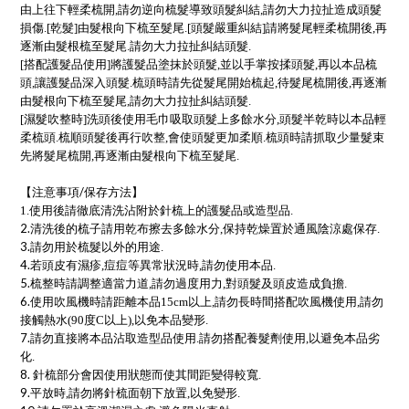
由上往下輕柔梳開,請勿逆向梳髮導致頭髮糾結,請勿大力拉扯造成頭髮
損傷.[乾髮]由髮根向下梳至髮尾.[頭髮嚴重糾結]請將髮尾輕柔梳開後,再
逐漸由髮根梳至髮尾.請勿大力拉扯糾結頭髮.
[搭配護髮品使用]將護髮品塗抹於頭髮,並以手掌按揉頭髮,再以本品梳
頭,讓護髮品深入頭髮.梳頭時請先從髮尾開始梳起,待髮尾梳開後,再逐漸
由髮根向下梳至髮尾,請勿大力拉扯糾結頭髮.
[濕髮吹整時]洗頭後使用毛巾吸取頭髮上多餘水分,頭髮半乾時以本品輕
柔梳頭.梳順頭髮後再行吹整,會使頭髮更加柔順.梳頭時請抓取少量髮束
先將髮尾梳開,再逐漸由髮根向下梳至髮尾.
【注意事項/保存方法】
1.
使用後請徹底清洗沾附於針梳上的護髮品或造型品.
2.
清洗後的梳子請用乾布擦去多餘水分,保持乾燥置於通風陰涼處保存.
3.
請勿用於梳髮以外的用途.
4.
若頭皮有濕疹,痘痘等異常狀況時,請勿使用本品.
5.
梳整時請調整適當力道,請勿過度用力,對頭髮及頭皮造成負擔.
6.
使用吹風機時請距離本品15cm以上,請勿長時間搭配吹風機使用,請勿
接觸熱水(90度C以上),以免本品變形.
7.
請勿直接將本品沾取造型品使用.請勿搭配養髮劑使用,以避免本品劣
化.
8.
針梳部分會因使用狀態而使其間距變得較寬.
9.
平放時,請勿將針梳面朝下放置,以免變形.