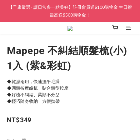
【千康嚴選 · 讓日常多一點美好】註冊會員送$100購物金 生日禮
最高送$500購物金！
Mapepe 不糾結順髮梳(小)
1入 (紫&彩虹)
◆乾濕兩用，快速撫平毛躁
◆圓頭按摩齒梳，貼合頭型按摩
◆好梳不糾結、柔順不分岔
◆輕巧隨身收納，方便攜帶
NT$349