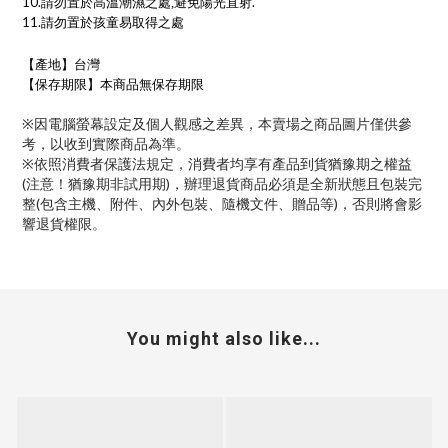
10.
.
請勿置於高溫潮濕之處,避免陽光直射
11.
請勿置於孩童易取得之處
【產地】台灣
【保存期限】本商品無保存期限
※因電腦螢幕設定及個人觀感之差異，本賣場之商品圖片僅供參
考，以收到實際商品為準。
※依照消費者保護法規定，消費者均享有產品到貨猶豫期之權益
(注意！猶豫期非試用期)，辦理退貨商品必須是全新狀態且包裝完
整(包含主機、附件、內外包裝、隨機文件、贈品等)，否則將會影
響退貨權限。
You might also like...