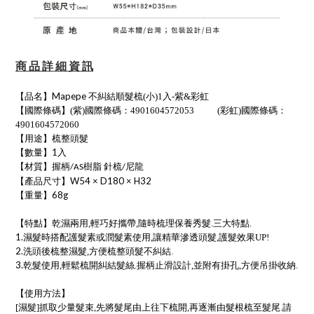
商 品 詳 細 資 訊
【品名】Mapepe
不糾結順髮梳(小)1入-紫&彩虹
【國際條碼】
(紫)國際條碼：4901604572053
(彩虹)國際條碼：
4901604572060
【用途】
梳整頭髮
【數量】1入
【材質】
握柄
樹脂
針梳
尼龍
/AS
/
【產品尺寸】W54 × D180 × H32
【重量】68g
【特點】
乾濕兩用,輕巧好攜帶,隨時梳理保養秀髮.三大特點
.
1.
濕髮時搭配護髮素或潤髮素使用,讓精華滲透頭髮,護髮效果UP!
2.
洗頭後梳整濕髮,方便梳整頭髮不糾結.
3.
乾髮使用,輕鬆梳開糾結髮絲.握柄止滑設計,並附有掛孔,方便吊掛收納.
【使用方法】
[濕髮]抓取少量髮束,先將髮尾由上往下梳開,再逐漸由髮根梳至髮尾.請