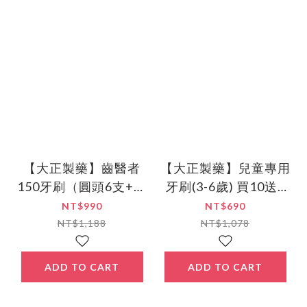
【大正製藥】齒醫者
【大正製藥】兒童專用
150牙刷（圓頭6支+波
牙刷(3-6歲) 買10送2
浪6支）12入顏色隨機
(共12入．顏色隨機)
NT$990
NT$690
NT$1,188
NT$1,078
ADD TO CART
ADD TO CART