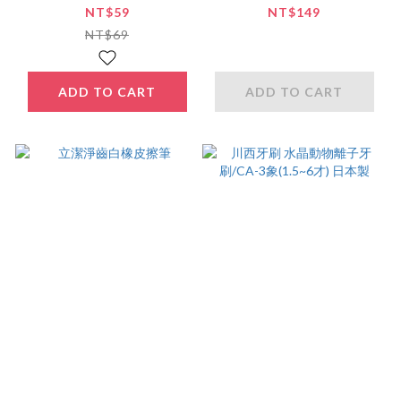
製
15ml(新包裝)-6入組
NT$59
NT$149
NT$69
ADD TO CART
ADD TO CART