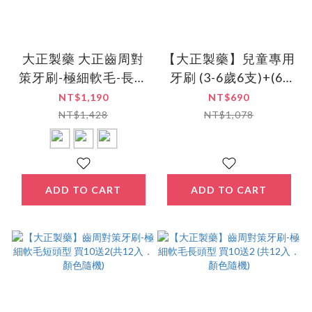
大正製藥 大正齒周對
【大正製藥】兒童專用
策牙刷-極細軟毛-長頭
牙刷 (3-6歲6支)+(6-
型/短頭型 買10送2 (共
12歲6支) (共12入．姓
NT$1,190
NT$690
12入．顏色隨機)
名貼款式隨機出貨)
NT$1,428
NT$1,078
ADD TO CART
ADD TO CART