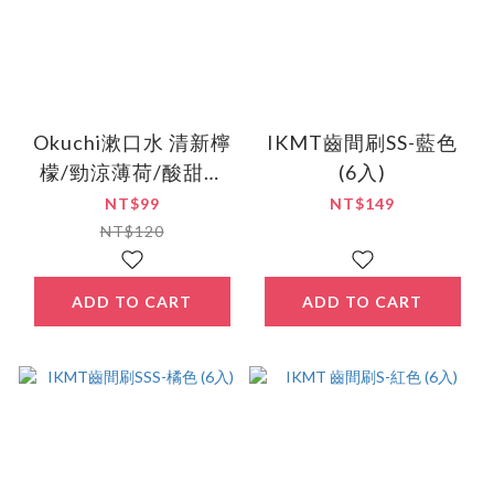
Okuchi漱口水 清新檸
IKMT齒間刷SS-藍色
檬/勁涼薄荷/酸甜櫻
(6入)
桃/戀愛蜜桃 (5包入)
NT$99
NT$149
NT$120
ADD TO CART
ADD TO CART