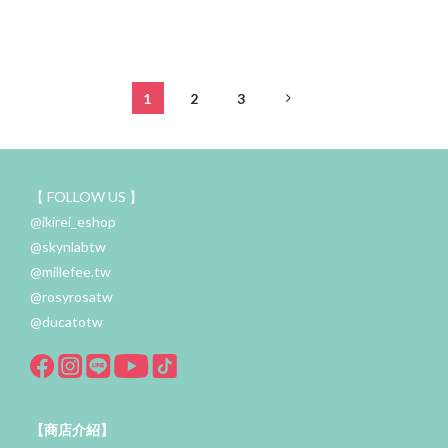
1
2
3
【 FOLLOW US 】
@ikirei_eshop
@skynlabtw
@millefee.tw
@rosyrosatw
@ducatotw
【商店介紹】