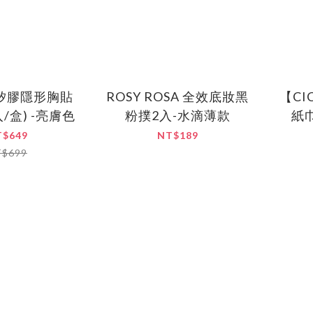
ve矽膠隱形胸貼
ROSY ROSA 全效底妝黑
【CI
入/盒) -亮膚色
粉撲2入-水滴薄款
紙
T$649
NT$189
T$699