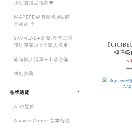
小紅書爆品推薦❤️
MAPEPE 經典髮梳 #回購
率超高 ↑
SKYNLAB+太潔-天然口腔
【CICIB
護理專家🌿 #全家人適用
輕呼吸
旅遊懶人清單✈️出遊必備
N
N
網紅推薦
品牌總覽
ADA髮飾
Alvarez Gómez 艾本芳緹