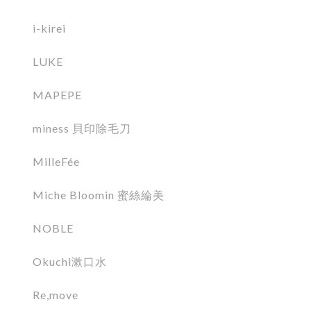
i-kirei
LUKE
MAPEPE
miness 貝印除毛刀
MilleFée
Miche Bloomin 蜜絲綸美
NOBLE
Okuchi漱口水
Re,move