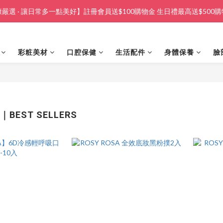
嚴選 · 讓日常多一點美好】註冊會員送$100購物金 生日禮最高送$500
彩粧美材
口腔保健
生活配件
身體保養
臉
｜BEST SELLERS