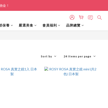
購物金！
部保養
嚴選美食
會員福利
品牌總覽
Sort by
24 Items per page