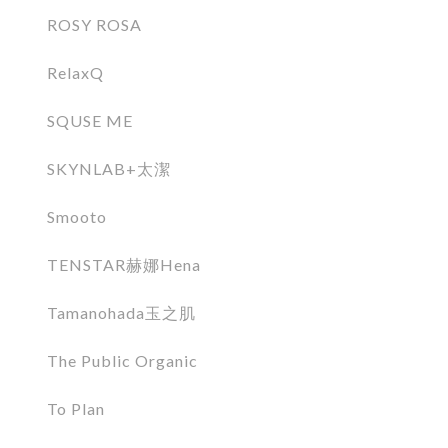
ROSY ROSA
RelaxQ
SQUSE ME
SKYNLAB+太潔
Smooto
TENSTAR赫娜Hena
Tamanohada玉之肌
The Public Organic
To Plan