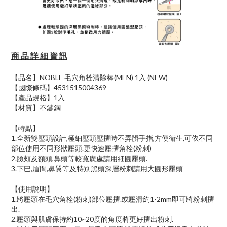
商 品 詳 細 資 訊
【品名】NOBLE 毛穴角栓清除棒(MEN) 1入 (NEW)
【國際條碼】4531515004369
【產品規格】1入
【材質】不鏽鋼
【特點】
1.全新雙壓頭設計,極細壓頭壓擠時不弄髒手指,方便衛生,可依不同
部位使用不同形狀壓頭.更快速壓擠角栓(粉刺)
2.臉頰及額頭,鼻頭等較寬廣處請用細圓壓頭.
3.下巴,眉間,鼻翼等及特別黑頭深層粉刺請用大圓形壓頭
【使用說明】
1.將壓頭在毛穴角栓(粉刺)部位壓擠.或壓滑約1-2mm即可將粉刺擠
出.
2.壓頭與肌膚保持約10~20度的角度將更好擠出粉刺.