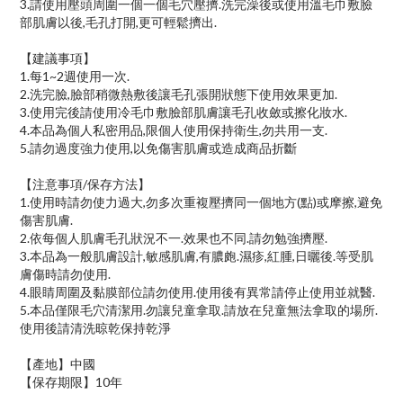
3.請使用壓頭周圍一個一個毛穴壓擠.洗完澡後或使用溫毛巾敷臉
部肌膚以後,毛孔打開,更可輕鬆擠出.
【建議事項】
1.每1~2週使用一次.
2.洗完臉,臉部稍微熱敷後讓毛孔張開狀態下使用效果更加.
3.使用完後請使用冷毛巾敷臉部肌膚讓毛孔收斂或擦化妝水.
4.本品為個人私密用品,限個人使用保持衛生,勿共用一支.
5.請勿過度強力使用,以免傷害肌膚或造成商品折斷
【注意事項/保存方法】
1.使用時請勿使力過大,勿多次重複壓擠同一個地方(點)或摩擦,避免
傷害肌膚.
2.依每個人肌膚毛孔狀況不一.效果也不同.請勿勉強擠壓.
3.本品為一般肌膚設計,敏感肌膚,有膿皰.濕疹,紅腫,日曬後.等受肌
膚傷時請勿使用.
4.眼睛周圍及黏膜部位請勿使用.使用後有異常請停止使用並就醫.
5.本品僅限毛穴清潔用.勿讓兒童拿取.請放在兒童無法拿取的場所.
使用後請清洗晾乾保持乾淨
【產地】中國
【保存期限】10年