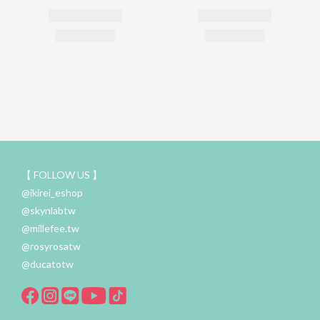
【 FOLLOW US 】
@ikirei_eshop
@skynlabtw
@millefee.tw
@rosyrosatw
@ducatotw