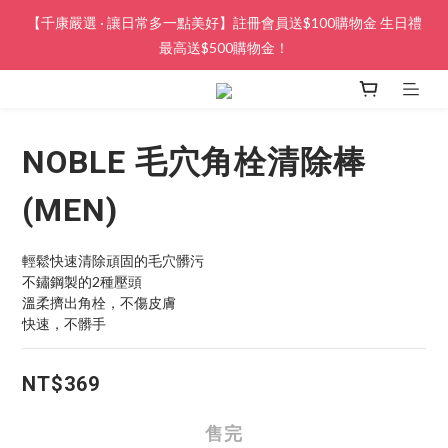
【千康嚴選 · 讓日常多一點美好】註冊會員送$100購物金 生日禮
最高送$500購物金！
NOBLE 毛穴角栓清除棒
(MEN)
輕鬆快速清除頑固的毛穴髒污
不鏽鋼製的2種壓頭
溫柔擠出角栓，不傷皮膚
快速，不髒手
NT$369
售完