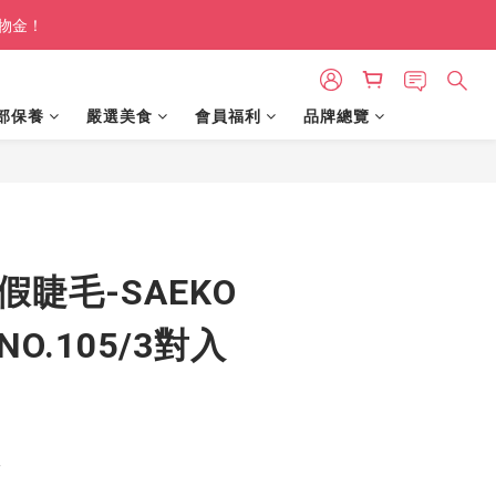
購物金！
部保養
嚴選美食
會員福利
品牌總覽
假睫毛-SAEKO
O.105/3對入
巧