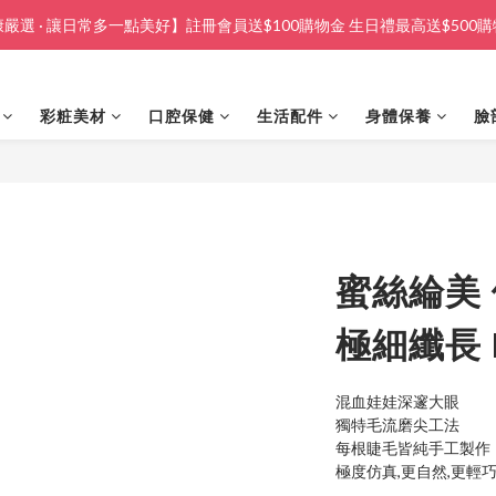
嚴選 · 讓日常多一點美好】註冊會員送$100購物金 生日禮最高送$500
彩粧美材
口腔保健
生活配件
身體保養
臉
蜜絲綸美 
極細纖長 N
混血娃娃深邃大眼
獨特毛流磨尖工法
每根睫毛皆純手工製作
極度仿真,更自然,更輕