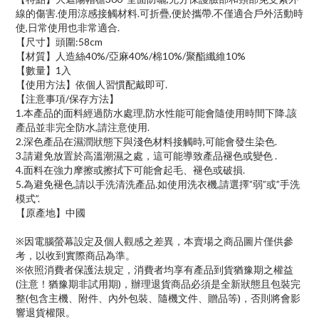
線的傷害.使用涼感接觸材料.可折疊,便於攜帶.不僅適合戶外活動時
使,日常使用也非常適合.
【尺寸】頭圍:58cm
【材質】人造絲40%/亞麻40%/棉10%/聚酯纖維10%
【數量】1入
【使用方法】依個人習慣配戴即可.
【注意事項/保存方法】
1.本產品的面料經過防水處理,防水性能可能會隨使用時間下降.該
產品並非完全防水,請注意使用.
2.深色產品在濕潤狀態下與淺色材料接觸時,可能會發生染色.
3.請避免放置於高溫潮濕之處，這可能導致產品褪色或變色 .
4.面料在強力摩擦或擦拭下可能會起毛、褪色或破損.
5.為避免褪色,請以手洗清洗產品.如使用洗衣機,請選擇”弱”或”手洗
模式”.
【原產地】中國
※因電腦螢幕設定及個人觀感之差異，本賣場之商品圖片僅供參
考，以收到實際商品為準。
※依照消費者保護法規定，消費者均享有產品到貨猶豫期之權益
(注意！猶豫期非試用期)，辦理退貨商品必須是全新狀態且包裝完
整(包含主機、附件、內外包裝、隨機文件、贈品等)，否則將會影
響退貨權限。