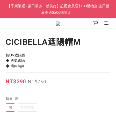
【千康嚴選 · 讓日常多一點美好】註冊會員送$100購物金 生日禮
最高送$500購物金！
CICIBELLA遮陽帽M
抗UV遮陽帽
◆ 透氣遮陽
◆ 簡約時尚
NT$390
NT$750
顏色
: 黑
黑
古典灰米