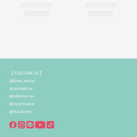
【 FOLLOW US 】
@ikirei_eshop
@skynlabtw
@millefee.tw
@rosyrosatw
@ducatotw