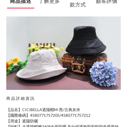
商品描述
了解更多
顧客評價
款方式
商 品 詳 細 資 訊
【品名】CICIBELLA遮陽帽M-黑/古典灰米
【國際條碼】4580771757205/4580771757212
【用途】遮陽防曬
【特點】大遮陽帽檐360°全面防曬,充分保護臉部和頸部免受紫外