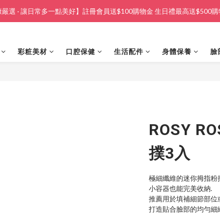
嚴選 · 讓日常多一點美好】註冊會員送$100購物金 生日禮最高送$500
彩粧美材
口腔保健
生活配件
身體保養
臉
ROSY 
撲3入
極細纖維的迷你拇指粉撲
小容器也能完美收納.
推薦用於填補細節部位
打造貼合臉部的均勻細