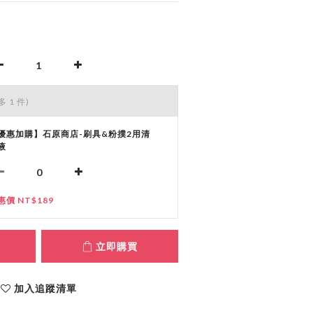
多 1 件)
優惠加購】石原商店-刷具&粉撲2用清
液
惠價 NT$189
立即購買
加入追蹤清單