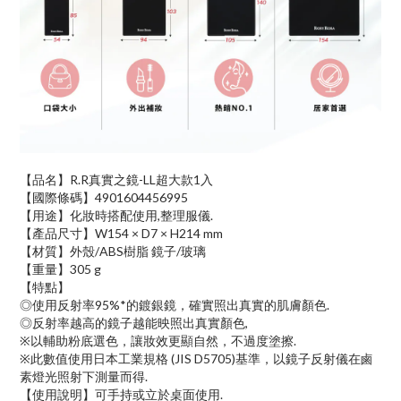
【品名】R.R真實之鏡-LL超大款1入
【國際條碼】4901604456995
【用途】化妝時搭配使用,整理服儀.
【產品尺寸】W154 × D7 × H214 mm
【材質】外殼/ABS樹脂 鏡子/玻璃
【重量】305 g
【特點】
◎使用反射率95%*的鍍銀鏡，確實照出真實的肌膚顏色.
◎反射率越高的鏡子越能映照出真實顏色,
※以輔助粉底選色，讓妝效更顯自然，不過度塗擦.
※此數值使用日本工業規格 (JIS D5705)基準，以鏡子反射儀在鹵
素燈光照射下測量而得.
【使用說明】可手持或立於桌面使用.