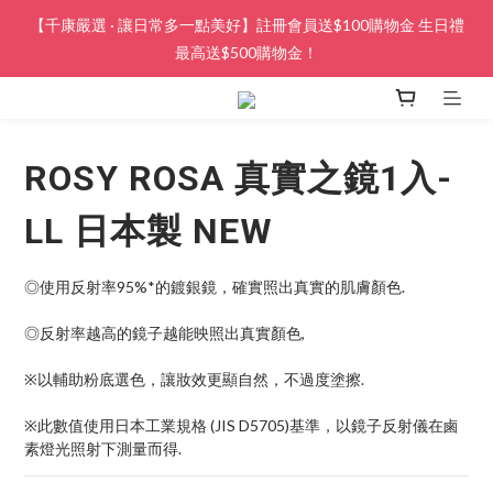
【千康嚴選 · 讓日常多一點美好】註冊會員送$100購物金 生日禮
最高送$500購物金！
ROSY ROSA 真實之鏡1入-
LL 日本製 NEW
◎使用反射率95%*的鍍銀鏡，確實照出真實的肌膚顏色.
◎反射率越高的鏡子越能映照出真實顏色,
※以輔助粉底選色，讓妝效更顯自然，不過度塗擦.
※此數值使用日本工業規格 (JIS D5705)基準，以鏡子反射儀在鹵
素燈光照射下測量而得.