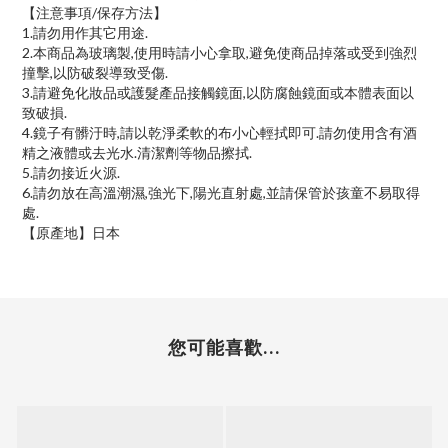
【注意事項/保存方法】
1.請勿用作其它用途.
2.本商品為玻璃製,使用時請小心拿取,避免使商品掉落或受到強烈
撞擊,以防破裂導致受傷.
3.請避免化妝品或護髮產品接觸鏡面,以防腐蝕鏡面或本體表面以
致破損.
4.鏡子有髒汙時,請以乾淨柔軟的布小心輕拭即可.請勿使用含有酒
精之液體或去光水.清潔劑等物品擦拭.
5.請勿接近火源.
6.請勿放在高溫潮濕,強光下,陽光直射處,並請保管於孩童不易取得
處.
【原產地】日本
您可能喜歡...