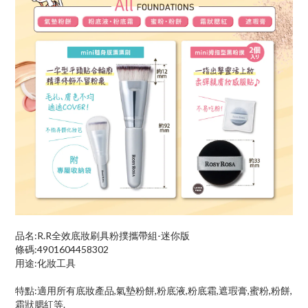
品名:R.R全效底妝刷具粉撲攜帶組-迷你版
條碼:4901604458302
用途:化妝工具
特點:適用所有底妝產品,氣墊粉餅,粉底液,粉底霜,遮瑕膏,蜜粉,粉餅,
霜狀腮紅等.