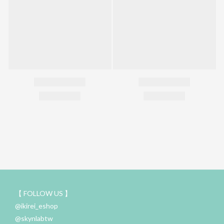
【 FOLLOW US 】
@ikirei_eshop
@skynlabtw