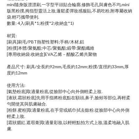
mini隨身版漂漂刷,一字型平頭貼合輪廓,修飾毛孔與膚色不均,mini
版黑粉撲,拇指型靈活上妝,蓬鬆柔彈妝感服貼,不易吃粉,附專屬收納
袋.輕巧攜帶便利.
數量: 4入(刷具*1;粉撲*2;收納盒*1)
材質:
[刷具]刷毛/PBT熱塑性塑料;手柄/木材,鋁
[粉撲]本體/聚氨酯;中芯/聚氨酯;緞帶:聚酯纖維
[專用收納袋.收納盒]EVA乙烯－醋酸乙烯共聚物
產品尺寸: 刷具/全長約92mm,毛長約12mm;粉撲/直徑約33mm,厚
度約12mm
使用方法:
[氣墊粉底]取適量粉底,從臉部中心向外側輕柔上妝.
[液狀.霜狀粉底]先用手指將粉底點在額頭,鼻子,臉頰等部位,再輕柔
勻開使其與肌膚融合.
[粉餅.蜜粉]取適量粉底,在手背或紙巾拭去餘粉.從臉部中心向外側
輕柔上妝.
[霜狀腮紅.遮瑕膏]取適量彩妝,以輕輕點拍方式上妝,溫柔地融入肌
膚.