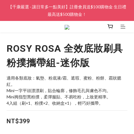
【千康嚴選 · 讓日常多一點美好】註冊會員送$100購物金 生日禮
最高送$500購物金！
ROSY ROSA 全效底妝刷具
粉撲攜帶組-迷你版
適用各類底妝：氣墊、粉底液/霜、遮瑕、蜜粉、粉餅、霜狀腮
紅。
Mini一字平頭漂漂刷，貼合輪廓，修飾毛孔與膚色不均。
Mini拇指型黑粉撲，柔彈服貼、不易吃粉，上妝更精準。
4入組（刷×1、粉撲×2、收納盒×1），輕巧好攜帶。
NT$399