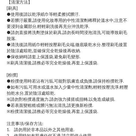
【清潔方法】
[刷具]
●使用後請以乾淨紙巾等輕柔擦拭髒汙.
●若髒汙嚴重,請使用化妝專用的中性清潔劑稀釋於溫水中,注意不
要浸到金屬部分,輕輕刷洗後再充分沖洗乾淨.
●請勿直接將洗劑塗抹於刷具,請勿長時間浸泡清洗,可能導致刷毛
脫落.
●清洗後請用紙巾輕輕按壓刷毛尖端,徹底吸乾水分.整理刷毛後置
於陰涼處晾乾,並確保完全乾燥後再收納.
●保收納時請套上保護袋,避免刷毛變形.
※刷具清潔後,請務必等完全乾燥後,再套上保護袋.
[粉撲]
●粉撲使用時若沾有污垢,可能對肌膚造成負擔.請保持粉撲乾淨.
●如有污垢,可用水或溫水加入少量中性清潔劑,輕輕按壓洗淨,輕壓
拍乾水分,置於陰涼處晾乾.
※請勿對粉撲過度施力.請勿強力揉搓或扭轉,以免造成破損.
●若表面變粗糙或髒污無法清洗,請更換新粉撲.
※粉撲清潔後,請務必等完全乾燥後,再套上保護袋.
注意事項/保存方法:
1.
請勿用於非本品以外之其他用途.
2.
使用時如有肌膚任何不適,請立即停止使用.