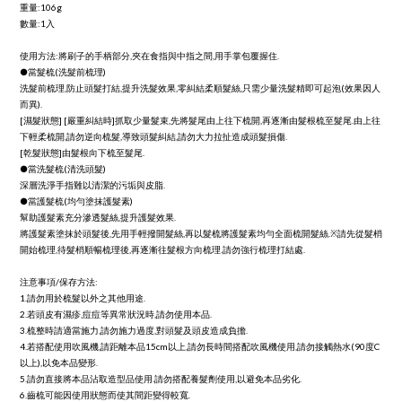
重量:106g
數量:1入
使用方法:將刷子的手柄部分,夾在食指與中指之間,用手掌包覆握住.
●當髮梳(洗髮前梳理)
洗髮前梳理,防止頭髮打結,提升洗髮效果,零糾結柔順髮絲,只需少量洗髮精即可起泡(效果因人
而異).
[濕髮狀態] [嚴重糾結時]抓取少量髮束,先將髮尾由上往下梳開,再逐漸由髮根梳至髮尾.由上往
下輕柔梳開,請勿逆向梳髮,導致頭髮糾結,請勿大力拉扯造成頭髮損傷.
[乾髮狀態]由髮根向下梳至髮尾.
●當洗髮梳(清洗頭髮)
深層洗淨手指難以清潔的污垢與皮脂.
●當護髮梳(均勻塗抹護髮素)
幫助護髮素充分滲透髮絲,提升護髮效果.
將護髮素塗抹於頭髮後,先用手輕撥開髮絲,再以髮梳將護髮素均勻全面梳開髮絲.※請先從髮梢
開始梳理,待髮梢順暢梳理後,再逐漸往髮根方向梳理.請勿強行梳理打結處.
注意事項/保存方法:
1.請勿用於梳髮以外之其他用途.
2.若頭皮有濕疹,痘痘等異常狀況時,請勿使用本品.
3.梳整時請適當施力,請勿施力過度,對頭髮及頭皮造成負擔.
4.若搭配使用吹風機,請距離本品15cm以上,請勿長時間搭配吹風機使用,請勿接觸熱水(90度C
以上),以免本品變形.
5.請勿直接將本品沾取造型品使用.請勿搭配養髮劑使用,以避免本品劣化.
6.齒梳可能因使用狀態而使其間距變得較寬.