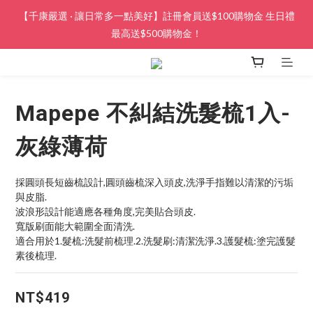
【千康嚴選 · 讓日常多一點美好】註冊會員送$100購物金 生日禮
最高送$500購物金！
Mapepe 不糾結洗髮梳1入-
灰綠薄荷
採圓頭長短齒梳設計,圓頭齒梳深入頭皮,洗淨手指難以清潔的污垢
與皮脂.
波浪形設計能適應各種角度,完美貼合頭皮.
寬版刷面能大範圍全面清洗.
適合用於1.髮梳:洗髮前梳理.2.洗髮刷:清潔洗淨.3.護髮梳:塗完護髮
素後梳理.
NT$419