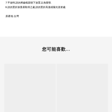
7.平放時,請勿將齒梳面朝下放置,以免變形.
8.請勿置於孩童易取得之處,請勿置於高溫或陽光直射處.
原產地:台灣
您可能喜歡...