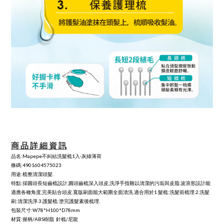
商 品 詳 細 資 訊
品名:Mapepe不糾結洗髮梳1入-灰綠薄荷
條碼:4901604575023
用途:梳整清潔頭髮.
特點:採圓頭長短齒梳設計,圓頭齒梳深入頭皮,洗淨手指難以清潔的污垢與皮脂.波浪形設計能
適應各種角度,完美貼合頭皮.寬版刷面能大範圍全面清洗.適合用於1.髮梳:洗髮前梳理.2.洗髮
刷:清潔洗淨.3.護髮梳:塗完護髮素後梳理.
包裝尺寸:W78*H100*D78mm
材質:握柄/ABS樹脂 針梳/尼龍