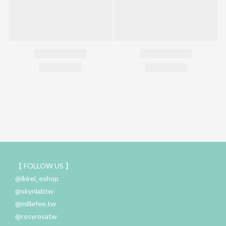
【 FOLLOW US 】
@ikirei_eshop
@skynlabtw
@millefee.tw
@rosyrosatw