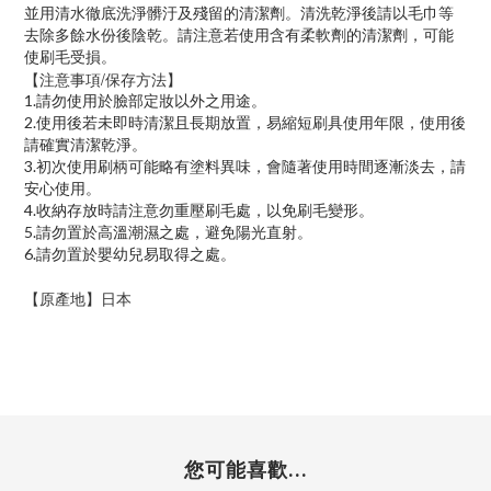
並用清水徹底洗淨髒汙及殘留的清潔劑。清洗乾淨後請以毛巾等
去除多餘水份後陰乾。請注意若使用含有柔軟劑的清潔劑，可能
使刷毛受損。
【注意事項/保存方法】
1.請勿使用於臉部定妝以外之用途。
2.使用後若未即時清潔且長期放置，易縮短刷具使用年限，使用後
請確實清潔乾淨。
3.初次使用刷柄可能略有塗料異味，會隨著使用時間逐漸淡去，請
安心使用。
4.收納存放時請注意勿重壓刷毛處，以免刷毛變形。
5.請勿置於高溫潮濕之處，避免陽光直射。
6.請勿置於嬰幼兒易取得之處。
【原產地】日本
您可能喜歡...