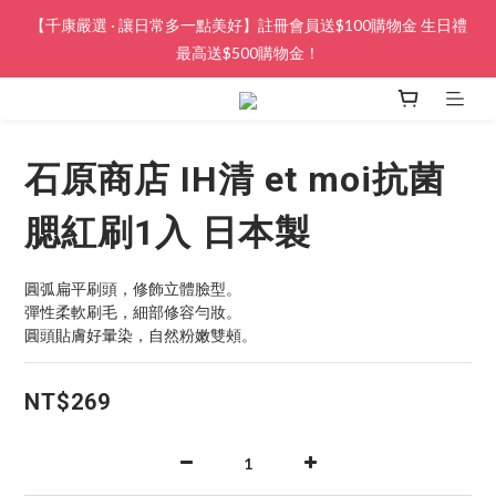
【千康嚴選 · 讓日常多一點美好】註冊會員送$100購物金 生日禮
最高送$500購物金！
石原商店 IH清 et moi抗菌
腮紅刷1入 日本製
圓弧扁平刷頭，修飾立體臉型。
彈性柔軟刷毛，細部修容勻妝。
圓頭貼膚好暈染，自然粉嫩雙頰。
NT$269