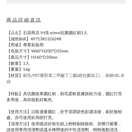
商 品 詳 細 資 訊
【
】
石原商店 IH清 etmoi抗菌腮紅刷1入
品名
【
】
4971381326248
國際條碼
【用途】專業彩妝用
【包裝尺寸】
W60*H200*D35mm
【產品尺寸】
H160*D30mm
【數量】
1入
【重量】16g
【材質】
刷毛/PBT聚對苯二甲酸丁二酯(經抗菌加工) 、刷柄/鋁.木
頭
【特點】具抗菌效果腮紅刷，刷毛柔軟親膚抓粉力強，腮紅打亮
多用途，為你妝點好氣色。
【使用方法】
沾取適量腮紅，於手背調節色彩濃淡後，刷於臉頰
處。亦可使用於局部打亮。
【
】
清潔方法
使用後請於衛生紙上輕輕刷除餘粉。若髒汙嚴重，
請使用專用清潔劑或溫水稀釋後的中性清潔劑，輕輕搖動清洗，