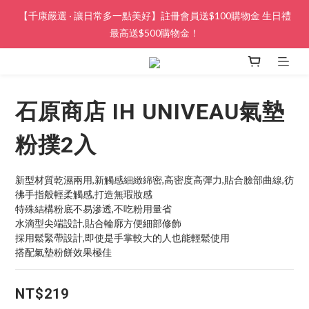
【千康嚴選 · 讓日常多一點美好】註冊會員送$100購物金 生日禮
最高送$500購物金！
石原商店 IH UNIVEAU氣墊
粉撲2入
新型材質乾濕兩用,新觸感細緻綿密,高密度高彈力,貼合臉部曲線,彷
彿手指般輕柔觸感,打造無瑕妝感
特殊結構粉底不易滲透,不吃粉用量省
水滴型尖端設計,貼合輪廓方便細部修飾
採用鬆緊帶設計,即使是手掌較大的人也能輕鬆使用
搭配氣墊粉餅效果極佳
NT$219