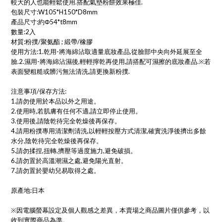
較大的人也能輕鬆使用.搭配氣墊粉餅效果極佳.
包裝尺寸:W105*H150*D8mm
產品尺寸:約Φ54*t8mm
數量:2入
材質:粉撲/聚氨酯 ; 緞帶/橡膠
使用方法:1.乾用-將海綿沾取適量底妝產品,從臉部中央向外延展至全
臉.2.濕用-將海綿沾濕後,輕輕擰乾再使用,請搭配可濕擦的底妝產品.※若
表面變粗糙或髒污無法清洗,請更換新粉撲.
注意事項/保存方法:
1.請勿使用於本品以外之用途。
2.使用時,若肌膚有任何不適,請立即停止使用。
3.使用後,請陰乾待完全乾燥後再保存。
4.請用粉撲專用清潔劑清洗,以輕輕按壓方式清潔,確實洗淨後擠出多餘
水分,陰乾待完全乾燥後再保存。
5.請勿揉捏,扭轉,擠壓等過度施力,避免破損。
6.請勿置於高溫潮濕之處,避免陽光直射。
7.請勿置於嬰幼兒易取得之處。
原產地:日本
※因電腦螢幕設定及個人觀感之差異，本賣場之商品圖片僅供參考，以
收到實際商品為準。