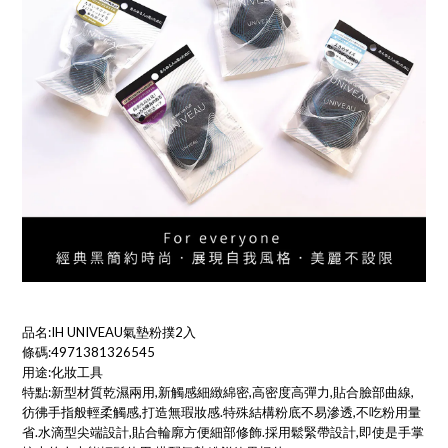
品名:IH UNIVEAU氣墊粉撲2入
條碼:4971381326545
用途:化妝工具
特點:新型材質乾濕兩用,新觸感細緻綿密,高密度高彈力,貼合臉部曲線,
彷彿手指般輕柔觸感,打造無瑕妝感.特殊結構粉底不易滲透,不吃粉用量
省.水滴型尖端設計,貼合輪廓方便細部修飾.採用鬆緊帶設計,即使是手掌