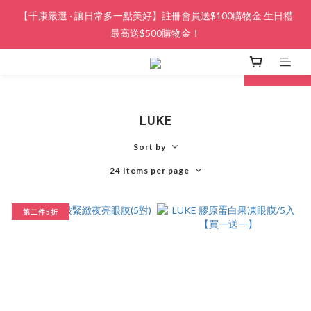
【千康嚴選 · 讓日常多一點美好】註冊會員送$100購物金 生日禮
最高送$500購物金！
next
prev
LUKE
Sort by
24 Items per page
第二件5折