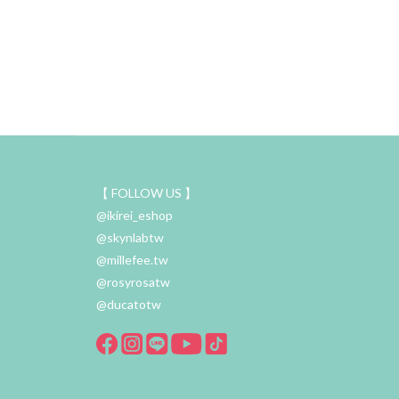
【 FOLLOW US 】
@ikirei_eshop
@skynlabtw
@millefee.tw
@rosyrosatw
@ducatotw