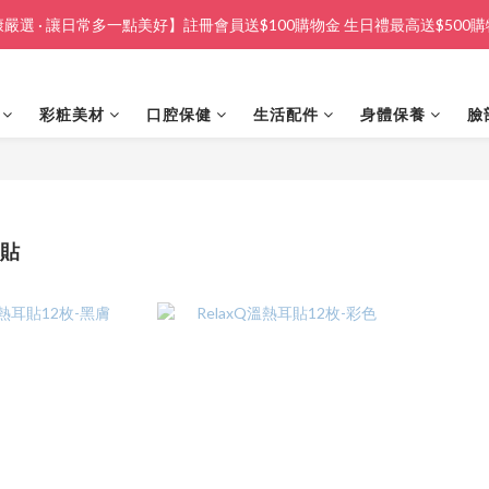
嚴選 · 讓日常多一點美好】註冊會員送$100購物金 生日禮最高送$500
彩粧美材
口腔保健
生活配件
身體保養
臉
耳貼