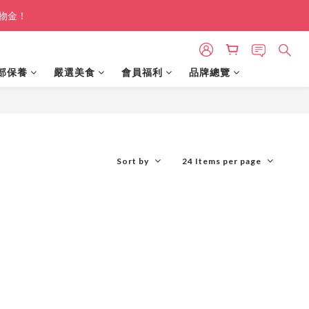
購物金！
部保養
嚴選美食
會員福利
品牌總覽
Sort by
24 Items per page