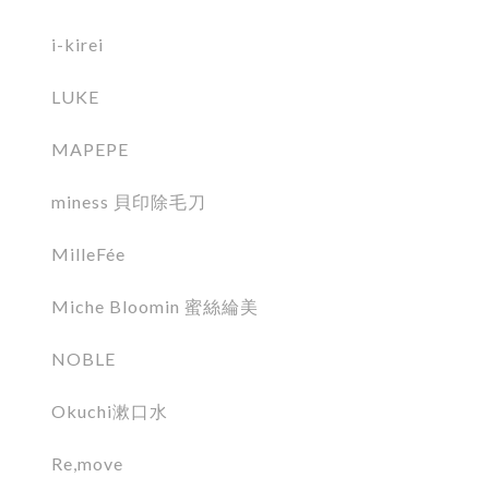
i-kirei
LUKE
MAPEPE
miness 貝印除毛刀
MilleFée
Miche Bloomin 蜜絲綸美
NOBLE
Okuchi漱口水
Re,move