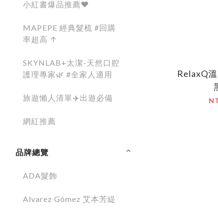
小紅書爆品推薦❤️
MAPEPE 經典髮梳 #回購
率超高 ↑
SKYNLAB+太潔-天然口腔
RelaxQ
護理專家🌿 #全家人適用
旅遊懶人清單✈️出遊必備
N
網紅推薦
品牌總覽
ADA髮飾
Alvarez Gómez 艾本芳緹