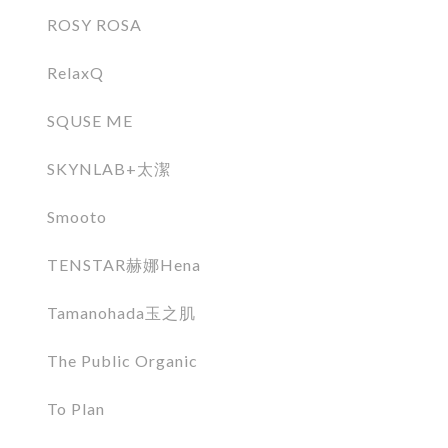
ROSY ROSA
RelaxQ
SQUSE ME
SKYNLAB+太潔
Smooto
TENSTAR赫娜Hena
Tamanohada玉之肌
The Public Organic
To Plan