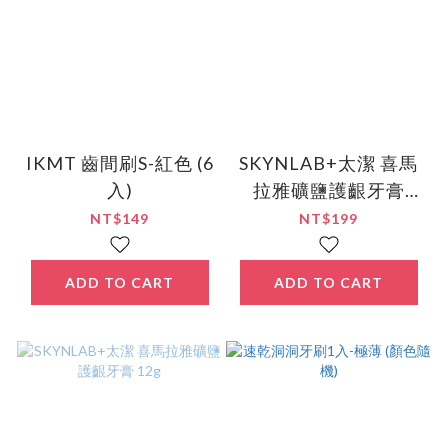
IKMT 齒間刷S-紅色 (6
SKYNLAB+太潔 喜馬
入)
拉雅礦鹽護齦牙膏
100g
NT$149
NT$199
ADD TO CART
ADD TO CART