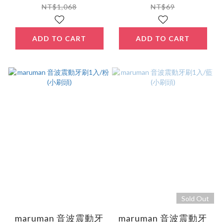
NT$1,068
NT$69
ADD TO CART
ADD TO CART
Sold Out
maruman 音波震動牙
maruman 音波震動牙