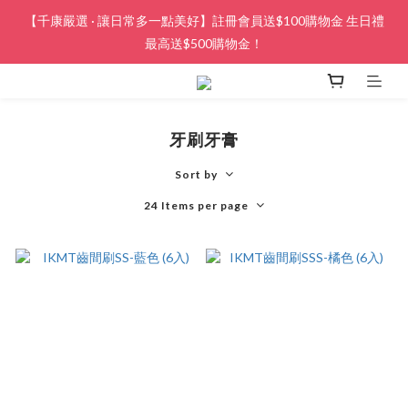
【千康嚴選 · 讓日常多一點美好】註冊會員送$100購物金 生日禮
最高送$500購物金！
牙刷牙膏
Sort by
24 Items per page