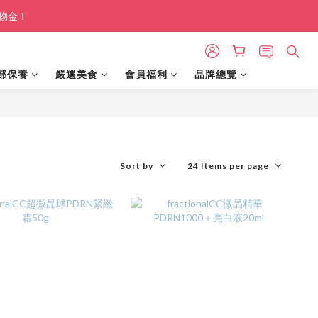
購物金！
部保養
嚴選美食
會員福利
品牌總覽
Sort by
24 Items per page