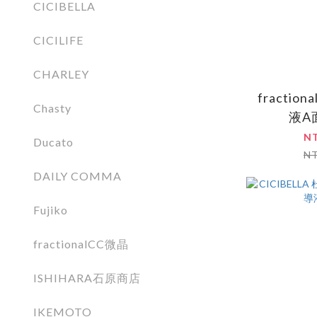
CICIBELLA
CICILIFE
CHARLEY
fractio
Chasty
液A
N
Ducato
N
DAILY COMMA
Fujiko
fractionalCC微晶
ISHIHARA石原商店
IKEMOTO