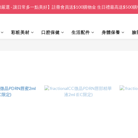
嚴選 · 讓日常多一點美好】註冊會員送$100購物金 生日禮最高送$500
彩粧美材
口腔保健
生活配件
身體保養
臉