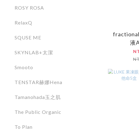
ROSY ROSA
RelaxQ
fractio
SQUSE ME
液A
N
SKYNLAB+太潔
N
Smooto
TENSTAR赫娜Hena
Tamanohada玉之肌
The Public Organic
To Plan