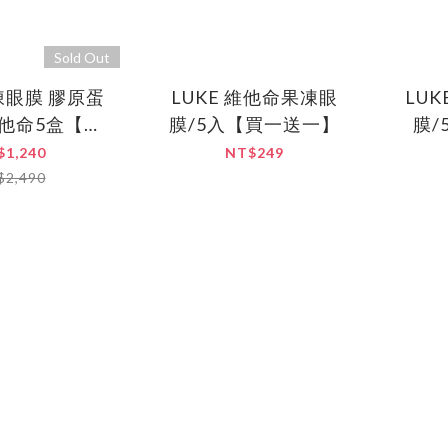
Sold Out
果凍眼膜 膠原蛋
LUKE 維他命果凍眼
LU
維他命5盒【買
膜/5入【買一送一】
膜/
送五】
$1,240
NT$249
$2,490