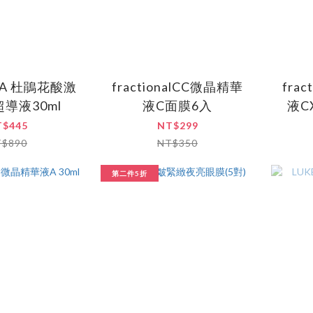
LLA 杜鵑花酸激
fractionalCC微晶精華
fra
導液30ml
液C面膜6入
液C
T$445
NT$299
T$890
NT$350
第二件5折