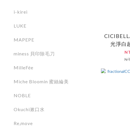
i-kirei
LUKE
CICIBE
MAPEPE
光淨白超
N
miness 貝印除毛刀
N
MilleFée
Miche Bloomin 蜜絲綸美
NOBLE
Okuchi漱口水
Re,move