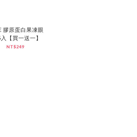
KE 膠原蛋白果凍眼
5入【買一送一】
NT$249