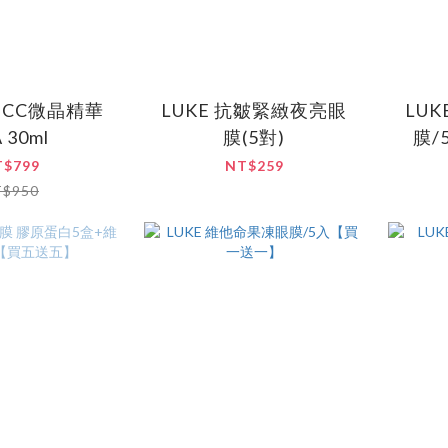
nalCC微晶精華
LUKE 抗皺緊緻夜亮眼
LU
 30ml
膜(5對)
膜/
T$799
NT$259
T$950