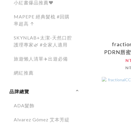
小紅書爆品推薦❤️
MAPEPE 經典髮梳 #回購
率超高 ↑
SKYNLAB+太潔-天然口腔
fracti
護理專家🌿 #全家人適用
PDRN唇蜜2
旅遊懶人清單✈️出遊必備
N
N
網紅推薦
品牌總覽
ADA髮飾
Alvarez Gómez 艾本芳緹