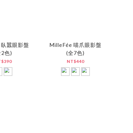
ée 臥蠶眼影盤
MilleFée 喵爪眼影盤
全2色)
(全7色)
T$390
NT$440