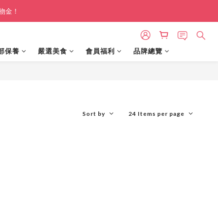
購物金！
部保養
嚴選美食
會員福利
品牌總覽
Sort by
24 Items per page