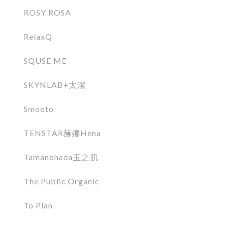
ROSY ROSA
RelaxQ
SQUSE ME
SKYNLAB+太潔
Smooto
TENSTAR赫娜Hena
Tamanohada玉之肌
The Public Organic
To Plan