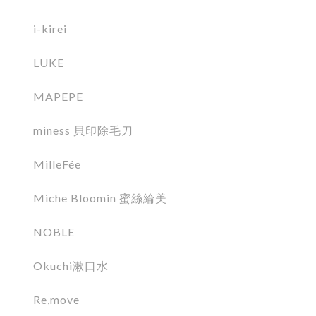
i-kirei
LUKE
MAPEPE
miness 貝印除毛刀
MilleFée
Miche Bloomin 蜜絲綸美
NOBLE
Okuchi漱口水
Re,move