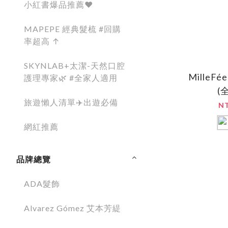
小紅書爆品推薦❤️
MAPEPE 經典髮梳 #回購
率超高 ↑
SKYNLAB+太潔-天然口腔
MilleF
護理專家🌿 #全家人適用
(
旅遊懶人清單✈️出遊必備
N
網紅推薦
品牌總覽
ADA髮飾
Alvarez Gómez 艾本芳緹