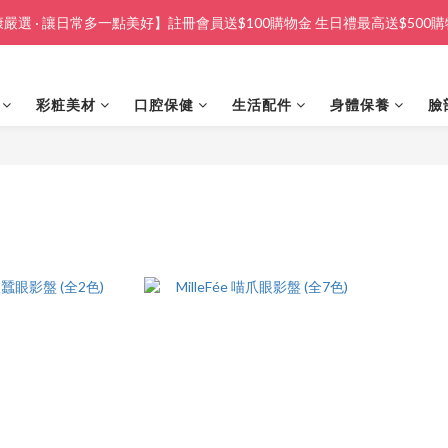
嚴選 · 讓日常多一點美好】註冊會員送$100購物金 生日禮最高送$500
彩粧美材
口腔保健
生活配件
身體保養
臉