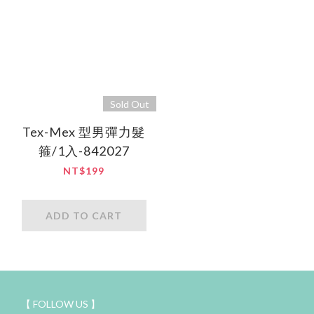
Sold Out
Tex-Mex 型男彈力髮
箍/1入-842027
NT$199
ADD TO CART
【 FOLLOW US 】