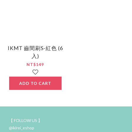
IKMT 齒間刷S-紅色 (6
入)
NT$149
ADD TO CART
【 FOLLOW US 】
@ikirei_eshop