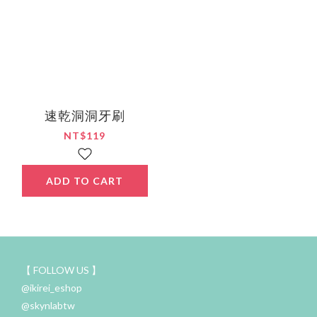
速乾洞洞牙刷
NT$119
ADD TO CART
【 FOLLOW US 】
@ikirei_eshop
@skynlabtw