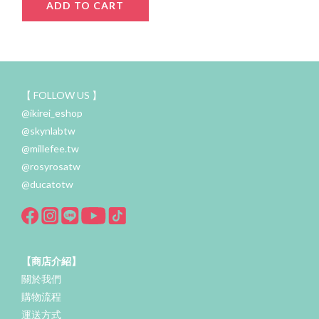
ADD TO CART
【 FOLLOW US 】
@ikirei_eshop
@skynlabtw
@millefee.tw
@rosyrosatw
@ducatotw
【商店介紹】
關於我們
購物流程
運送方式