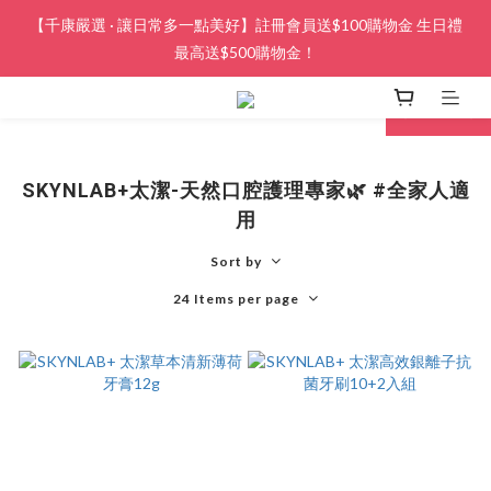
【千康嚴選 · 讓日常多一點美好】註冊會員送$100購物金 生日禮
最高送$500購物金！
next
prev
SKYNLAB+太潔-天然口腔護理專家🌿 #全家人適
用
Sort by
24 Items per page