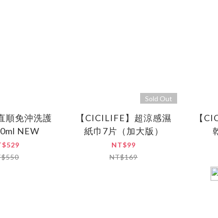
Sold Out
我直順免沖洗護
【CICILIFE】超涼感濕
【CI
0ml NEW
紙巾7片（加大版）
T$529
NT$99
T$550
NT$169