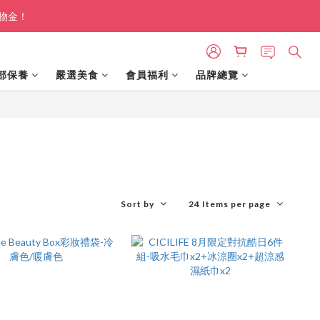
購物金！
部保養
嚴選美食
會員福利
品牌總覽
Sort by
24 Items per page