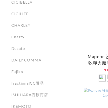
CICIBELLA
CICILIFE
CHARLEY
Chasty
Ducato
Mapep
DAILY COMMA
乾彈力魔掌
色)
N
Fujiko
fractionalCC微晶
ISHIHARA石原商店
IKEMOTO