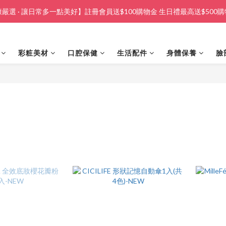
嚴選 · 讓日常多一點美好】註冊會員送$100購物金 生日禮最高送$500
彩粧美材
口腔保健
生活配件
身體保養
臉