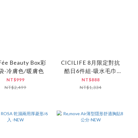
Fée Beauty Box彩
CICILIFE 8月限定對抗
袋-冷膚色/暖膚色
酷日6件組-吸水毛巾
x2+冰涼圈x2+超涼感濕
NT$999
NT$888
紙巾x2
NT$2,499
NT$1,334