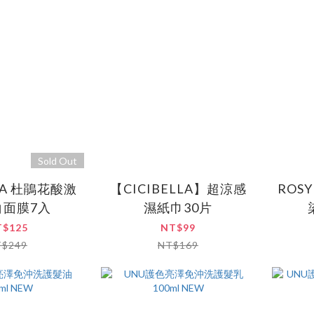
Sold Out
LLA 杜鵑花酸激
【CICIBELLA】超涼感
ROSY RO
白面膜7入
濕紙巾30片
T$125
NT$99
T$249
NT$169