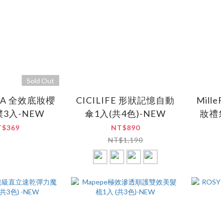
Sold Out
OSA 全效底妝櫻
CICILIFE 形狀記憶自動
Mille
3入-NEW
傘1入(共4色)-NEW
妝禮
T$369
NT$890
NT$1,190