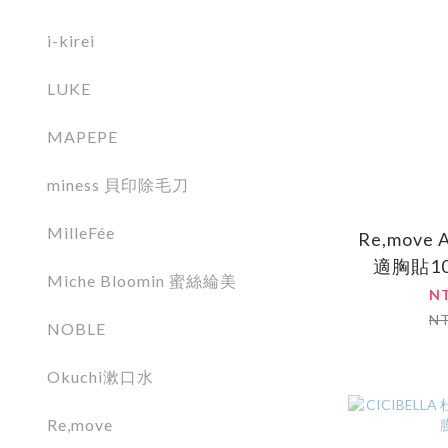
i-kirei
LUKE
MAPEPE
miness 貝印除毛刀
MilleFée
Re,move
適胸貼1
Miche Bloomin 蜜絲綸美
N
N
NOBLE
Okuchi漱口水
Re,move