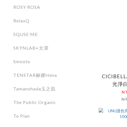
ROSY ROSA
RelaxQ
SQUSE ME
SKYNLAB+太潔
Smooto
TENSTAR赫娜Hena
CICIBE
光淨
Tamanohada玉之肌
N
N
The Public Organic
To Plan