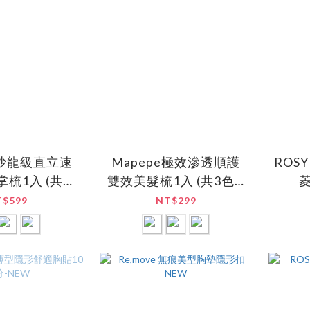
e 沙龍級直立速
Mapepe極效滲透順護
ROS
梳1入 (共3
雙效美髮梳1入 (共3色)-
菱
 -NEW
NEW
T$599
NT$299