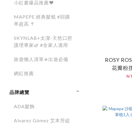
小紅書爆品推薦❤️
MAPEPE 經典髮梳 #回購
率超高 ↑
SKYNLAB+太潔-天然口腔
護理專家🌿 #全家人適用
旅遊懶人清單✈️出遊必備
ROSY R
花瓣粉撲
網紅推薦
N
品牌總覽
ADA髮飾
Alvarez Gómez 艾本芳緹