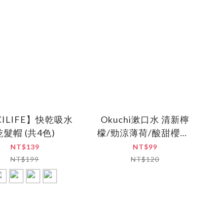
CILIFE】快乾吸水
Okuchi漱口水 清新檸
乾髮帽 (共4色)
檬/勁涼薄荷/酸甜櫻桃/
戀愛蜜桃 (5包入)
NT$139
NT$99
NT$199
NT$120