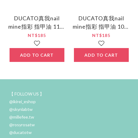
DUCATO真我nail
DUCATO真我nail
mine指彩 指甲油 11草
mine指彩 指甲油 10黑
莓牛奶
櫻桃
NT$185
NT$185
ADD TO CART
ADD TO CART
【 FOLLOW US 】
@ikirei_eshop
@skynlabtw
@millefee.tw
@rosyrosatw
@ducatotw