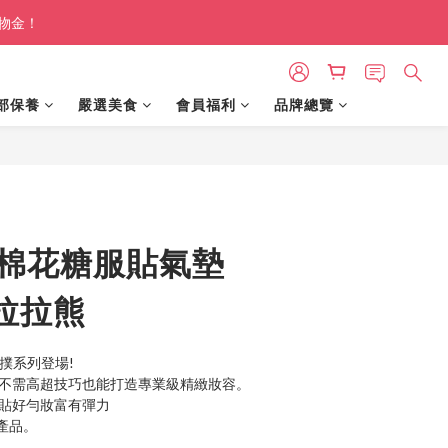
購物金！
部保養
嚴選美食
會員福利
品牌總覽
BUY NOW
ée 棉花糖服貼氣墊
拉拉熊
名粉撲系列登場!
,不需高超技巧也能打造專業級精緻妝容。
服貼好勻妝富有彈力
產品。