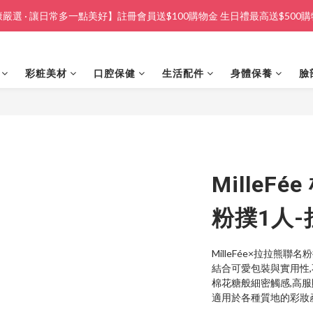
嚴選 · 讓日常多一點美好】註冊會員送$100購物金 生日禮最高送$500
彩粧美材
口腔保健
生活配件
身體保養
臉
MilleF
粉撲1人-
MilleFée×拉拉熊聯
結合可愛包裝與實用性
棉花糖般細密觸感,高
適用於各種質地的彩妝