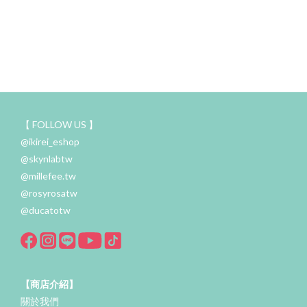
【 FOLLOW US 】
@ikirei_eshop
@skynlabtw
@millefee.tw
@rosyrosatw
@ducatotw
【商店介紹】
關於我們